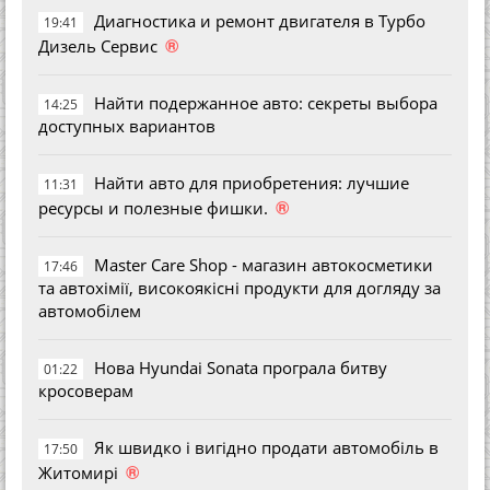
Диагностика и ремонт двигателя в Турбо
19:41
®
Дизель Сервис
Найти подержанное авто: секреты выбора
14:25
доступных вариантов
Найти авто для приобретения: лучшие
11:31
®
ресурсы и полезные фишки.
Master Care Shop - магазин автокосметики
17:46
та автохімії, високоякісні продукти для догляду за
автомобілем
Нова Hyundai Sonata програла битву
01:22
кросоверам
Як швидко і вигідно продати автомобіль в
17:50
®
Житомирі