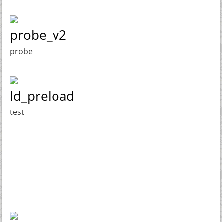
probe_v2
probe
ld_preload
test