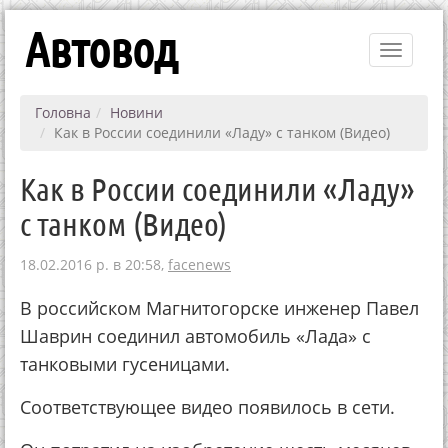
Автовод
Toggle
navigati
Головна
Новини
Как в России соединили «Ладу» с танком (Видео)
Как в России соединили «Ладу»
с танком (Видео)
18.02.2016 р. в 20:58,
facenews
В российском Магнитогорске инженер Павел
Шаврин соединил автомобиль «Лада» с
танковыми гусеницами.
Соответствующее видео появилось в сети.