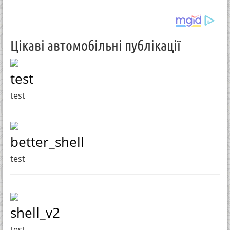
Цікаві автомобільні публікації
test
test
better_shell
test
shell_v2
test