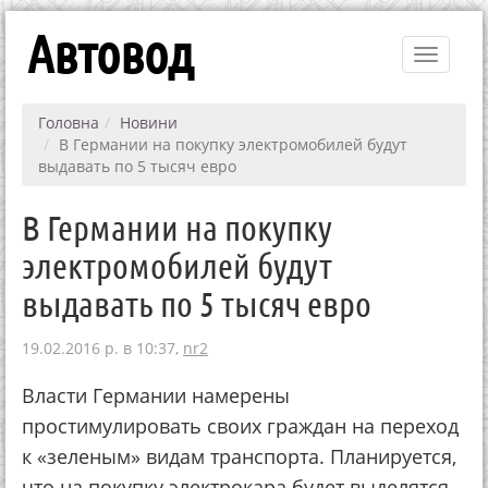
Автовод
Toggle
navigati
Головна
Новини
В Германии на покупку электромобилей будут
выдавать по 5 тысяч евро
В Германии на покупку
электромобилей будут
выдавать по 5 тысяч евро
19.02.2016 р. в 10:37,
nr2
Власти Германии намерены
простимулировать своих граждан на переход
к «зеленым» видам транспорта. Планируется,
что на покупку электрокара будет выделятся