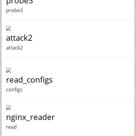
probe3
probe3
attack2
attack2
read_configs
configs
nginx_reader
read