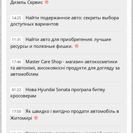
®
Дизель Сервис
Найти подержанное авто: секреты выбора
14:25
доступных вариантов
Найти авто для приобретения: лучшие
11:31
®
ресурсы и полезные фишки.
Master Care Shop - магазин автокосметики
17:46
та автохімії, високоякісні продукти для догляду за
автомобілем
Нова Hyundai Sonata програла битву
01:22
кросоверам
Як швидко і вигідно продати автомобіль в
17:50
®
Житомирі