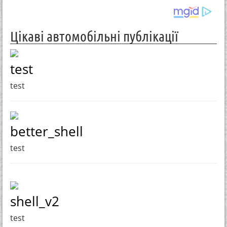
Цікаві автомобільні публікації
test
test
better_shell
test
shell_v2
test