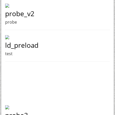
probe_v2
probe
ld_preload
test