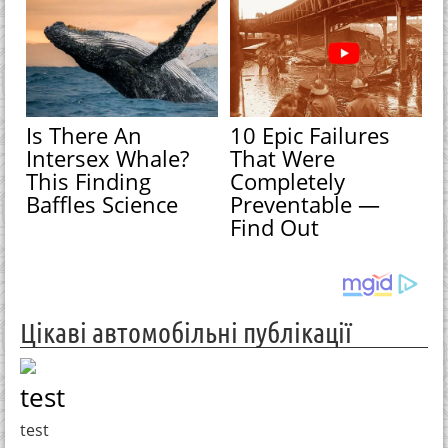
Is There An
10 Epic Failures
Intersex Whale?
That Were
This Finding
Completely
Baffles Science
Preventable —
Find Out
Цікаві автомобільні публікації
test
test