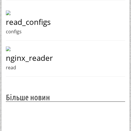
read_configs
configs
nginx_reader
read
Більше новин