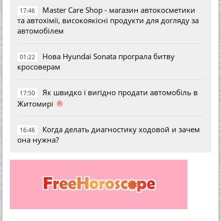
Master Care Shop - магазин автокосметики
17:46
та автохімії, високоякісні продукти для догляду за
автомобілем
Нова Hyundai Sonata програла битву
01:22
кросоверам
Як швидко і вигідно продати автомобіль в
17:50
®
Житомирі
Когда делать диагностику ходовой и зачем
16:46
она нужна?