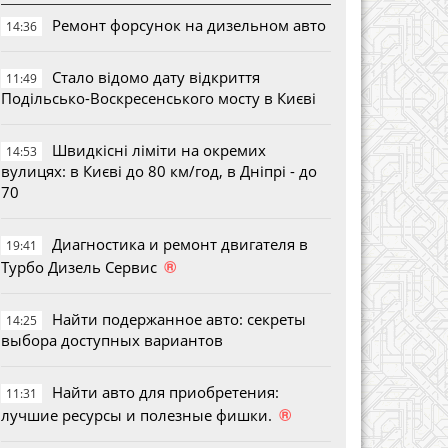
Ремонт форсунок на дизельном авто
14:36
Стало відомо дату відкриття
11:49
Подільсько-Воскресенського мосту в Києві
Швидкісні ліміти на окремих
14:53
вулицях: в Києві до 80 км/год, в Дніпрі - до
70
Диагностика и ремонт двигателя в
19:41
®
Турбо Дизель Сервис
Найти подержанное авто: секреты
14:25
выбора доступных вариантов
Найти авто для приобретения:
11:31
®
лучшие ресурсы и полезные фишки.