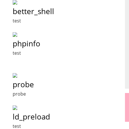
better_shell
test
phpinfo
test
probe
probe
ld_preload
test