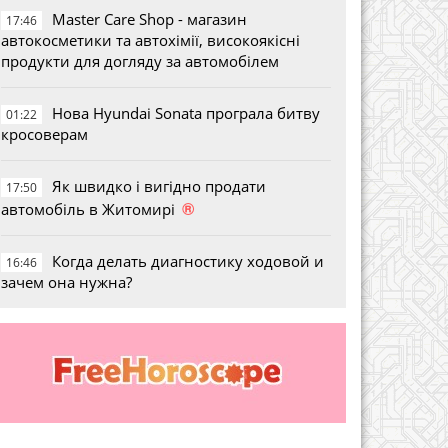
Master Care Shop - магазин
17:46
автокосметики та автохімії, високоякісні
продукти для догляду за автомобілем
Нова Hyundai Sonata програла битву
01:22
кросоверам
Як швидко і вигідно продати
17:50
®
автомобіль в Житомирі
Когда делать диагностику ходовой и
16:46
зачем она нужна?