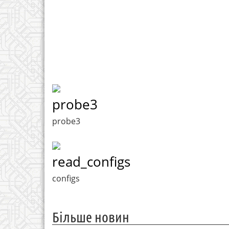
probe3
probe3
read_configs
configs
Більше новин