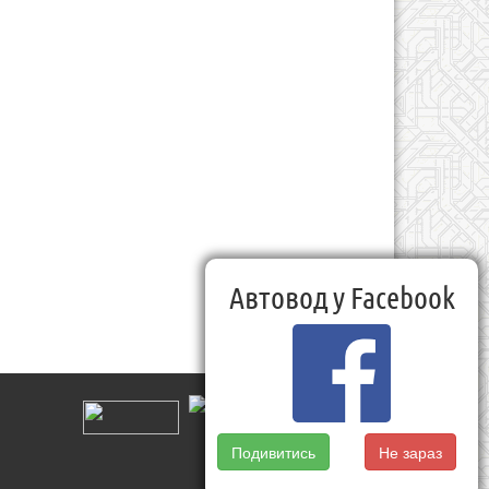
Автовод у Facebook
Подивитись
Не зараз