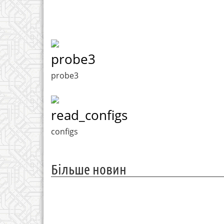
probe3
probe3
read_configs
configs
Більше новин