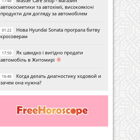
Master Care Shop - магазин
17:46
автокосметики та автохімії, високоякісні
продукти для догляду за автомобілем
Нова Hyundai Sonata програла битву
01:22
кросоверам
Як швидко і вигідно продати
17:50
®
автомобіль в Житомирі
Когда делать диагностику ходовой и
16:46
зачем она нужна?