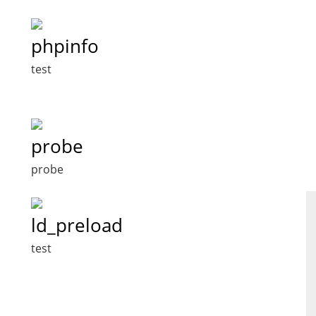
phpinfo
test
probe
probe
ld_preload
test