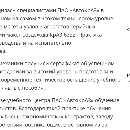
дилась специалистами ПАО «АвтоКрАЗ» в
ном на самом высоком техническом уровне.
 макеты узлов и агрегатов серийных
с
й макет вездехода КрАЗ-6322. Практика
зводства и на испытательно-
да.
механики получили сертификат об успешном
агодарили за высокий уровень подготовки и
Р
и современное техническое оснащение учебного
глядные пособия.
базе учебного центра ПАО «АвтоКрАЗ» обучение
истов. Благодаря такой практике обучения
ех внешнеэкономических контрактов, заводу
етензии, возникающие, в основном из-за