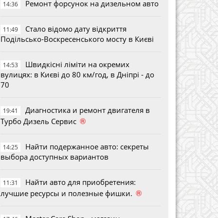
Ремонт форсунок на дизельном авто
14:36
Стало відомо дату відкриття
11:49
Подільсько-Воскресенського мосту в Києві
Швидкісні ліміти на окремих
14:53
вулицях: в Києві до 80 км/год, в Дніпрі - до
70
Диагностика и ремонт двигателя в
19:41
®
Турбо Дизель Сервис
Найти подержанное авто: секреты
14:25
выбора доступных вариантов
Найти авто для приобретения:
11:31
®
лучшие ресурсы и полезные фишки.