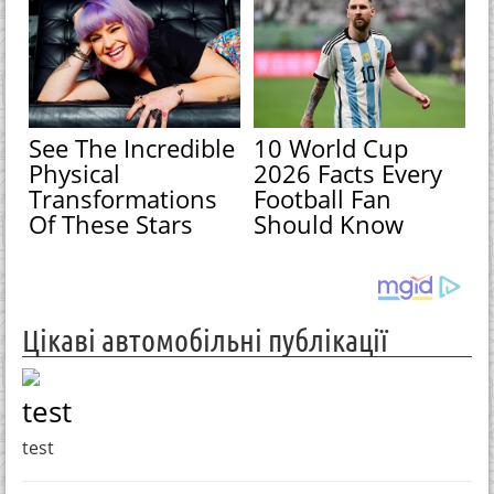
See The Incredible
10 World Cup
Physical
2026 Facts Every
Transformations
Football Fan
Of These Stars
Should Know
Цікаві автомобільні публікації
test
test