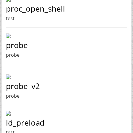
proc_open_shell
test
probe
probe
probe_v2
probe
ld_preload
test