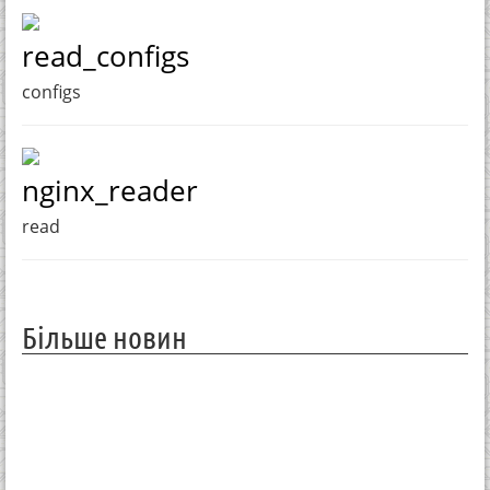
read_configs
configs
nginx_reader
read
Більше новин