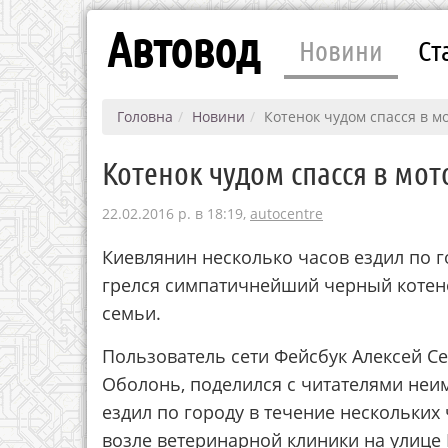
Автовод
Новини
Ст
Головна
Новини
Котенок чудом спасся в м
Котенок чудом спасся в мо
22.02.2016 р. в 18:19,
autocentre
Киевлянин несколько часов ездил по го
грелся симпатичнейший черный котено
семьи.
Пользователь сети Фейсбук Алексей С
Оболонь, поделился с читателями неим
ездил по городу в течение нескольких
возле ветеринарной клиники на улице 