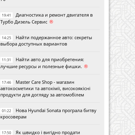
Диагностика и ремонт двигателя в
19:41
®
Турбо Дизель Сервис
Найти подержанное авто: секреты
14:25
выбора доступных вариантов
Найти авто для приобретения:
11:31
®
лучшие ресурсы и полезные фишки.
Master Care Shop - магазин
17:46
автокосметики та автохімії, високоякісні
продукти для догляду за автомобілем
Нова Hyundai Sonata програла битву
01:22
кросоверам
Як швидко і вигідно продати
17:50