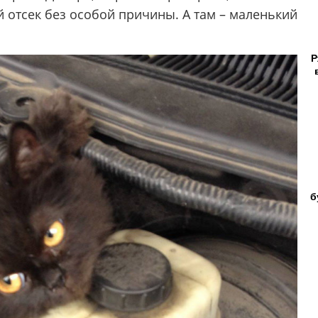
 отсек без особой причины. А там – маленький
Р
б