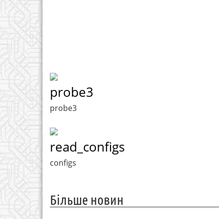
probe3
probe3
read_configs
configs
Більше новин