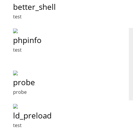
better_shell
test
phpinfo
test
probe
probe
ld_preload
test