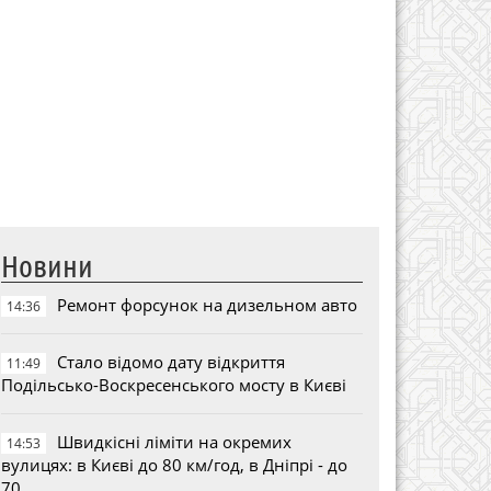
Новини
Ремонт форсунок на дизельном авто
14:36
Стало відомо дату відкриття
11:49
Подільсько-Воскресенського мосту в Києві
Швидкісні ліміти на окремих
14:53
вулицях: в Києві до 80 км/год, в Дніпрі - до
70