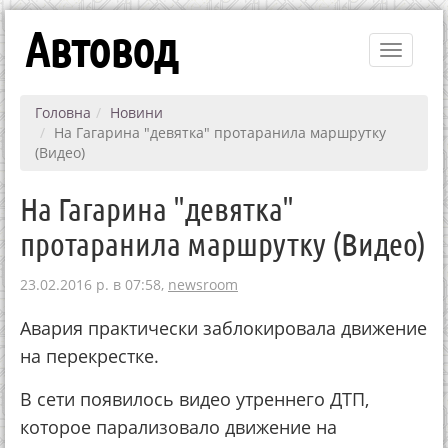
Автовод
Toggle
navigati
Головна
Новини
На Гагарина "девятка" протаранила маршрутку
(Видео)
На Гагарина "девятка"
протаранила маршрутку (Видео)
23.02.2016 р. в 07:58,
newsroom
Авария практически заблокировала движение
на перекрестке.
В сети появилось видео утреннего ДТП,
которое парализовало движение на