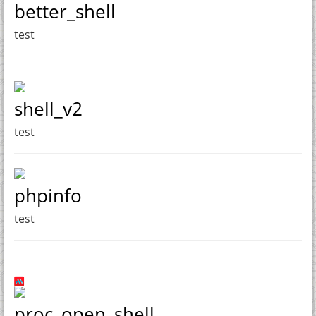
better_shell
test
shell_v2
test
phpinfo
test
proc_open_shell