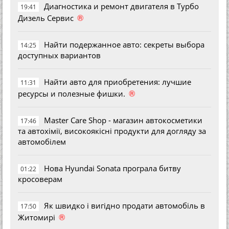
Диагностика и ремонт двигателя в Турбо
19:41
®
Дизель Сервис
Найти подержанное авто: секреты выбора
14:25
доступных вариантов
Найти авто для приобретения: лучшие
11:31
®
ресурсы и полезные фишки.
Master Care Shop - магазин автокосметики
17:46
та автохімії, високоякісні продукти для догляду за
автомобілем
Нова Hyundai Sonata програла битву
01:22
кросоверам
Як швидко і вигідно продати автомобіль в
17:50
®
Житомирі