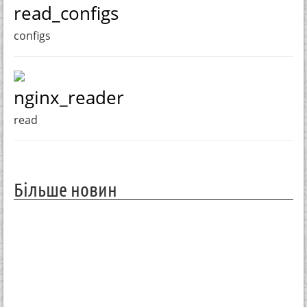
read_configs
configs
nginx_reader
read
Більше новин