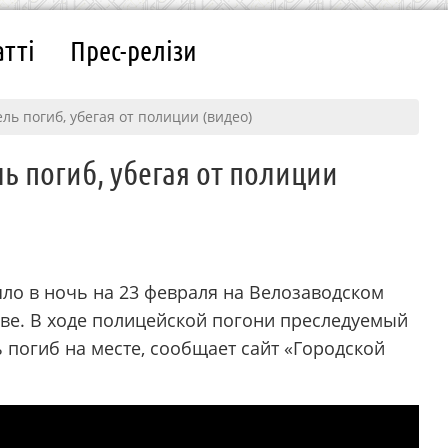
атті
Прес-релізи
ль погиб, убегая от полиции (видео)
ь погиб, убегая от полиции
о в ночь на 23 февраля на Велозаводском
ове. В ходе полицейской погони преследуемый
ь погиб на месте, сообщает сайт «Городской