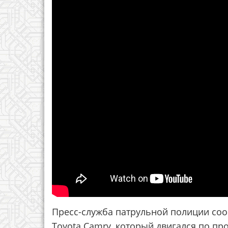
Пресс-служба патрульной полиции соо
Toyota Camry, который двигался по пр