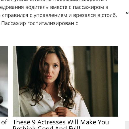
ледования водитель вместе с пассажиром в
о
 справился с управлением и врезался в столб,
. Пассажир госпитализирован с
 of
These 9 Actresses Will Make You
Rethink Good And Evil!