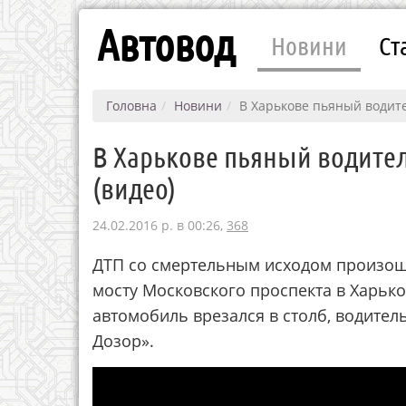
Автовод
Новини
Ст
Головна
Новини
В Харькове пьяный водите
В Харькове пьяный водител
(видео)
24.02.2016 р. в 00:26,
368
ДТП со смертельным исходом произошл
мосту Московского проспекта в Харьк
автомобиль врезался в столб, водител
Дозор».