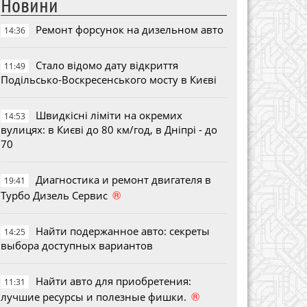
Новини
Ремонт форсунок на дизельном авто
14:36
Стало відомо дату відкриття
11:49
Подільсько-Воскресенського мосту в Києві
Швидкісні ліміти на окремих
14:53
вулицях: в Києві до 80 км/год, в Дніпрі - до
70
Диагностика и ремонт двигателя в
19:41
®
Турбо Дизель Сервис
Найти подержанное авто: секреты
14:25
выбора доступных вариантов
Найти авто для приобретения:
11:31
®
лучшие ресурсы и полезные фишки.