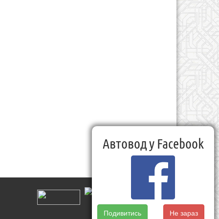
Автовод у Facebook
Подивитись
Не зараз