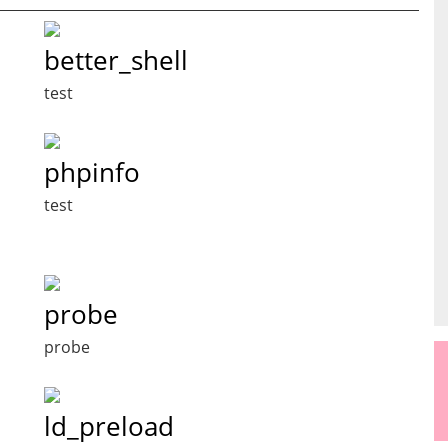
better_shell
test
phpinfo
test
probe
probe
ld_preload