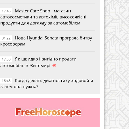
Master Care Shop - магазин
17:46
автокосметики та автохімії, високоякісні
продукти для догляду за автомобілем
Нова Hyundai Sonata програла битву
01:22
кросоверам
Як швидко і вигідно продати
17:50
®
автомобіль в Житомирі
Когда делать диагностику ходовой и
16:46
зачем она нужна?