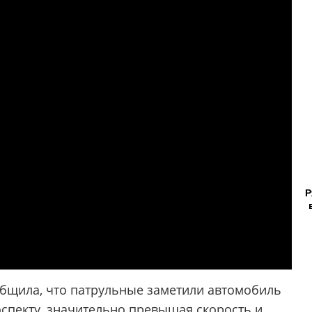
Р
бщила, что патрульные заметили автомобиль
оспекту, значительно превышая скорость и