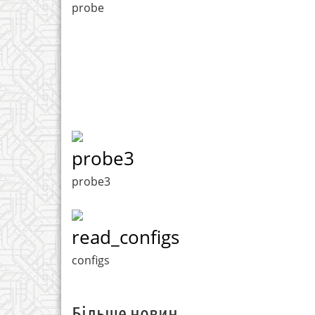
probe
probe3
probe3
read_configs
configs
Більше новин