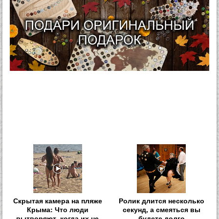
Скрытая камера на пляже
Ролик длится несколько
Крыма: Что люди
секунд, а смеяться вы
вытворяют, когда их не
будете долго