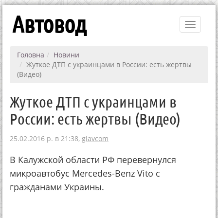
Автовод
Toggle
navigati
Головна
Новини
Жуткое ДТП с украинцами в России: есть жертвы
(Видео)
Жуткое ДТП с украинцами в
России: есть жертвы (Видео)
25.02.2016 р. в 21:38,
glavcom
В Калужской области РФ перевернулся
микроавтобус Mercedes-Benz Vito с
гражданами Украины.