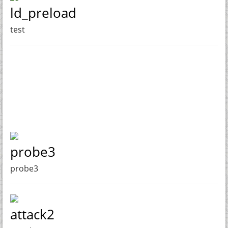
ld_preload
test
probe3
probe3
attack2