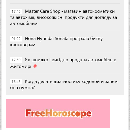
Master Care Shop - магазин автокосметики
17:46
та автохімії, високоякісні продукти для догляду за
автомобілем
Нова Hyundai Sonata програла битву
01:22
кросоверам
Як швидко і вигідно продати автомобіль в
17:50
®
Житомирі
Когда делать диагностику ходовой и зачем
16:46
она нужна?