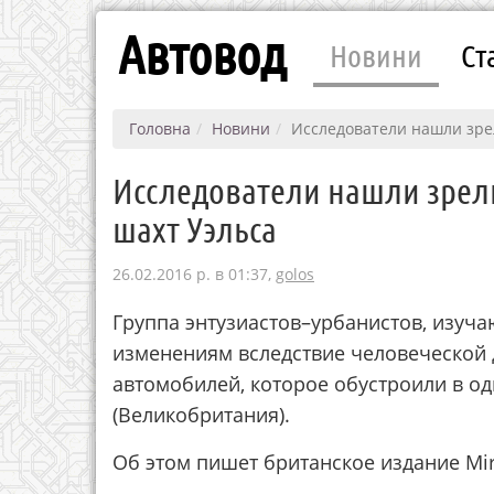
Автовод
Новини
Ст
Головна
Новини
Исследователи нашли зре
Исследователи нашли зрел
шахт Уэльса
26.02.2016 р. в 01:37,
golos
Группа энтузиастов–урбанистов, изуч
изменениям вследствие человеческой
автомобилей, которое обустроили в о
(Великобритания).
Об этом пишет британское издание Mir