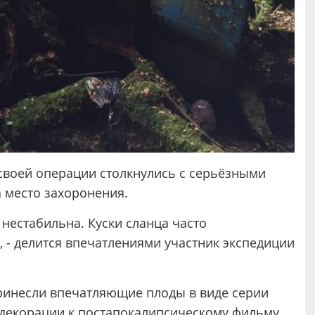
 своей операции столкнулись с серьёзными
 место захоронения.
 нестабильна. Куски сланца часто
 - делится впечатлениями участник экспедиции
принесли впечатляющие плоды в виде серии
декорации к постапокалипсическому фильму.