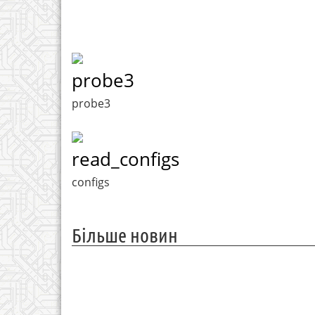
probe3
probe3
read_configs
configs
Більше новин