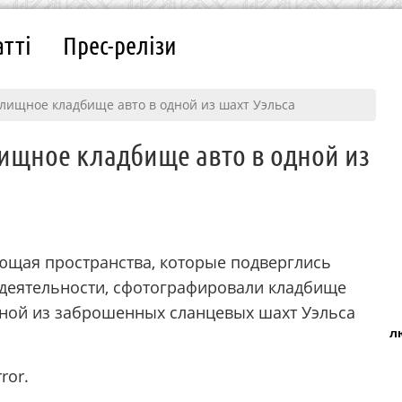
атті
Прес-релізи
лищное кладбище авто в одной из шахт Уэльса
ищное кладбище авто в одной из
ающая пространства, которые подверглись
 деятельности, сфотографировали кладбище
дной из заброшенных сланцевых шахт Уэльса
л
ror.