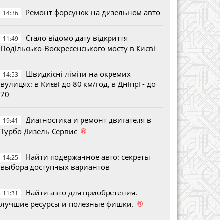
Ремонт форсунок на дизельном авто
14:36
Стало відомо дату відкриття
11:49
Подільсько-Воскресенського мосту в Києві
Швидкісні ліміти на окремих
14:53
вулицях: в Києві до 80 км/год, в Дніпрі - до
70
Диагностика и ремонт двигателя в
19:41
®
Турбо Дизель Сервис
Найти подержанное авто: секреты
14:25
выбора доступных вариантов
Найти авто для приобретения:
11:31
®
лучшие ресурсы и полезные фишки.