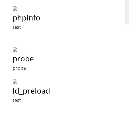
phpinfo
test
probe
probe
ld_preload
test