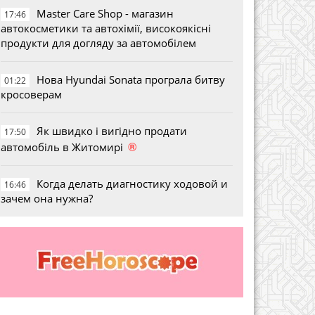
Master Care Shop - магазин
17:46
автокосметики та автохімії, високоякісні
продукти для догляду за автомобілем
Нова Hyundai Sonata програла битву
01:22
кросоверам
Як швидко і вигідно продати
17:50
®
автомобіль в Житомирі
Когда делать диагностику ходовой и
16:46
зачем она нужна?