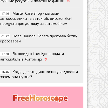
®
лучшие ресурсы и полезные фишки.
Master Care Shop - магазин
17:46
автокосметики та автохімії, високоякісні
продукти для догляду за автомобілем
Нова Hyundai Sonata програла битву
01:22
кросоверам
Як швидко і вигідно продати
17:50
®
автомобіль в Житомирі
Когда делать диагностику ходовой и
16:46
зачем она нужна?