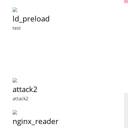
ld_preload
test
attack2
attack2
nginx_reader