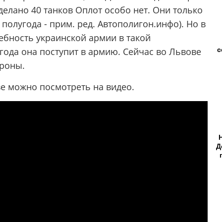
сделано 40 танков Оплот особо нет. Они только
полугода - прим. ред. Автополигон.инфо). Но в
ебность украинской армии в такой
с
года она поступит в армию. Сейчас во Львове
ороны.
ве можно посмотреть на видео.
Д