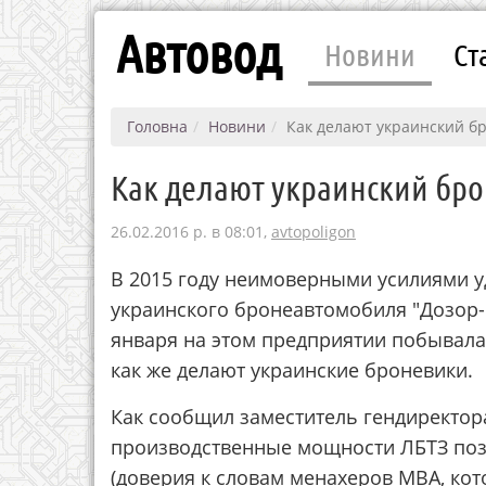
Автовод
Новини
Ст
Головна
Новини
Как делают украинский бр
Как делают украинский бро
26.02.2016 р. в 08:01,
avtopoligon
В 2015 году неимоверными усилиями у
украинского бронеавтомобиля "Дозор-
января на этом предприятии побывала
как же делают украинские броневики.
Как сообщил заместитель гендиректор
производственные мощности ЛБТЗ позв
(доверия к словам менахеров МВА, ко