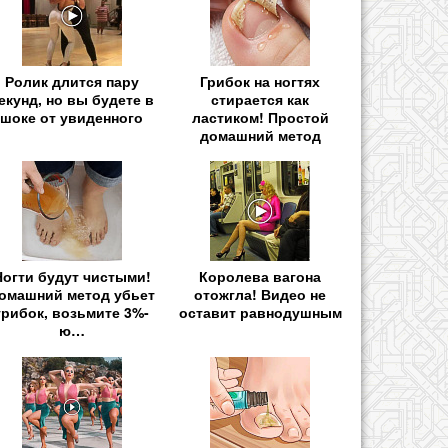
Ролик длится пару
Грибок на ногтях
екунд, но вы будете в
стирается как
шоке от увиденного
ластиком! Простой
домашний метод
Ногти будут чистыми!
Королева вагона
омашний метод убьет
отожгла! Видео не
грибок, возьмите 3%-
оставит равнодушным
ю…