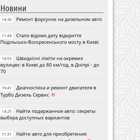
Новини
Ремонт форсунок на дизельном авто
14:36
Стало відомо дату відкриття
11:49
Подільсько-Воскресенського мосту в Києві
Швидкісні ліміти на окремих
14:53
вулицях: в Києві до 80 км/год, в Дніпрі - до
70
Диагностика и ремонт двигателя в
19:41
®
Турбо Дизель Сервис
Найти подержанное авто: секреты
14:25
выбора доступных вариантов
Найти авто для приобретения:
11:31