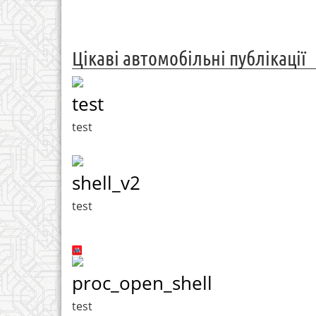
Цікаві автомобільні публікації
test
test
shell_v2
test
proc_open_shell
test