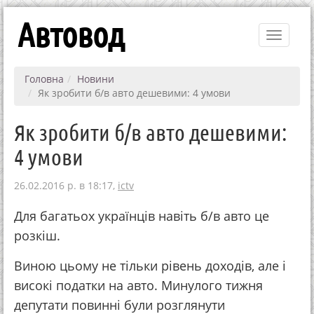
Автовод
Toggle
navigati
Головна
Новини
Як зробити б/в авто дешевими: 4 умови
Як зробити б/в авто дешевими:
4 умови
26.02.2016 р. в 18:17,
ictv
Для багатьох українців навіть б/в авто це
розкіш.
Виною цьому не тільки рівень доходів, але і
високі податки на авто. Минулого тижня
депутати повинні були розглянути