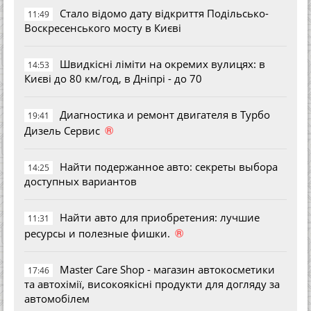
Стало відомо дату відкриття Подільсько-
11:49
Воскресенського мосту в Києві
Швидкісні ліміти на окремих вулицях: в
14:53
Києві до 80 км/год, в Дніпрі - до 70
Диагностика и ремонт двигателя в Турбо
19:41
®
Дизель Сервис
Найти подержанное авто: секреты выбора
14:25
доступных вариантов
Найти авто для приобретения: лучшие
11:31
®
ресурсы и полезные фишки.
Master Care Shop - магазин автокосметики
17:46
та автохімії, високоякісні продукти для догляду за
автомобілем