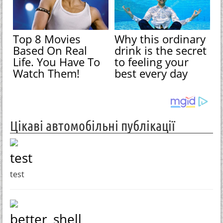
Top 8 Movies
Why this ordinary
Based On Real
drink is the secret
Life. You Have To
to feeling your
Watch Them!
best every day
Цікаві автомобільні публікації
test
test
better_shell