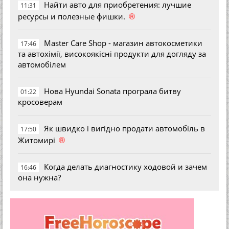
Найти авто для приобретения: лучшие
11:31
®
ресурсы и полезные фишки.
Master Care Shop - магазин автокосметики
17:46
та автохімії, високоякісні продукти для догляду за
автомобілем
Нова Hyundai Sonata програла битву
01:22
кросоверам
Як швидко і вигідно продати автомобіль в
17:50
®
Житомирі
Когда делать диагностику ходовой и зачем
16:46
она нужна?