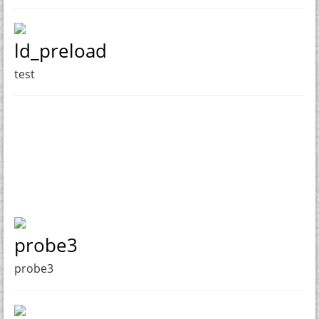
ld_preload
test
probe3
probe3