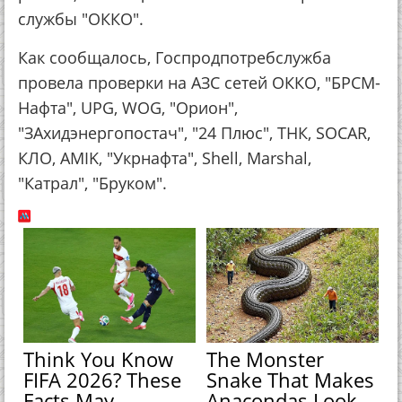
службы "ОККО".
Как сообщалось, Госпродпотребслужба
провела проверки на АЗС сетей ОККО, "БРСМ-
Нафта", UPG, WOG, "Орион",
"ЗАхидэнергопостач", "24 Плюс", ТНК, SOCAR,
КЛО, AMIK, "Укрнафта", Shell, Marshal,
"Катрал", "Бруком".
Think You Know
The Monster
FIFA 2026? These
Snake That Makes
Facts May
Anacondas Look