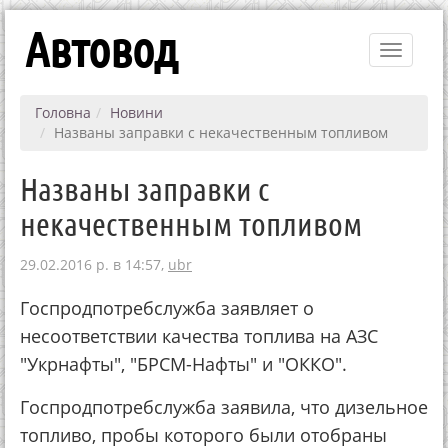
Автовод
Toggle
navigati
Головна
Новини
Названы заправки с некачественным топливом
Названы заправки с
некачественным топливом
29.02.2016 р. в 14:57,
ubr
Госпродпотребслужба заявляет о
несоответствии качества топлива на АЗС
"Укрнафты", "БРСМ-Нафты" и "ОККО".
Госпродпотребслужба заявила, что дизельное
топливо, пробы которого были отобраны