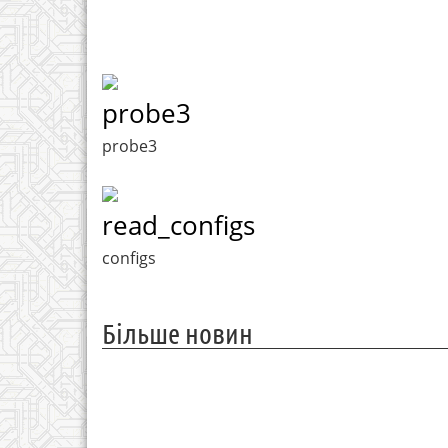
probe3
probe3
read_configs
configs
Більше новин