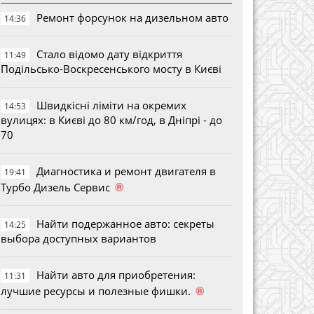
Ремонт форсунок на дизельном авто
14:36
Стало відомо дату відкриття
11:49
Подільсько-Воскресенського мосту в Києві
Швидкісні ліміти на окремих
14:53
вулицях: в Києві до 80 км/год, в Дніпрі - до
70
Диагностика и ремонт двигателя в
19:41
®
Турбо Дизель Сервис
Найти подержанное авто: секреты
14:25
выбора доступных вариантов
Найти авто для приобретения:
11:31
®
лучшие ресурсы и полезные фишки.