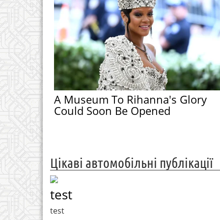
A Museum To Rihanna's Glory
Could Soon Be Opened
Цікаві автомобільні публікації
test
test