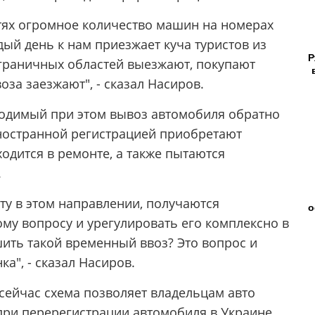
стях огромное количество машин на номерах
ждый день к нам приезжает куча туристов из
Р
риграничных областей выезжают, покупают
за заезжают", - сказал Насиров.
ходимый при этом вывоз автомобиля обратно
иностранной регистрацией приобретают
ходится в ремонте, а также пытаются
.
ту в этом направлении, получаются
о
ому вопросу и урегулировать его комплексно в
шить такой временный ввоз? Это вопрос и
а", - сказал Насиров.
сейчас схема позволяет владельцам авто
при перерегистрации автомобиля в Украине.