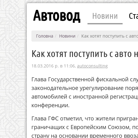
Автовод
Новини
Ст
Головна
Новини
Как хотят поступить с ав
Как хотят поступить с авто
18.03.2016 р. в 11:06,
autoconsulting
Глава Государственной фискальной сл
законодательное урегулирование пор
автомобилей с иностранной регистраци
конференции.
Глава ГФС отметил, что жители пригра
граничащих с Европейским Союзом, по
страну на основании временного ввоза