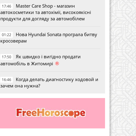
Master Care Shop - магазин
17:46
автокосметики та автохімії, високоякісні
продукти для догляду за автомобілем
Нова Hyundai Sonata програла битву
01:22
кросоверам
Як швидко і вигідно продати
17:50
®
автомобіль в Житомирі
Когда делать диагностику ходовой и
16:46
зачем она нужна?