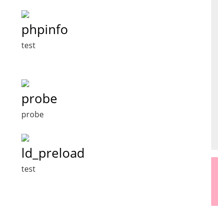
phpinfo
test
probe
probe
ld_preload
test