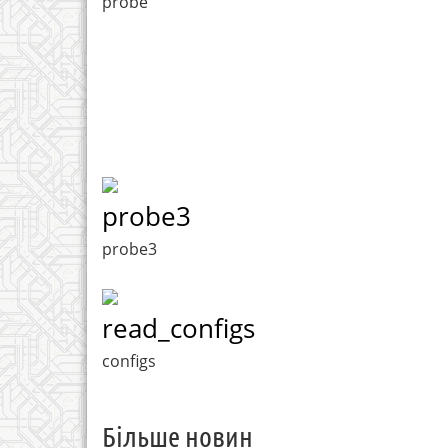
probe
probe3
probe3
read_configs
configs
Більше новин