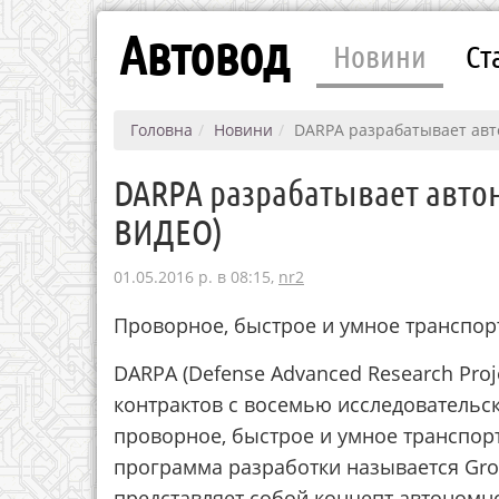
Автовод
Новини
Ст
Головна
Новини
DARPA разрабатывает ав
DARPA разрабатывает авт
ВИДЕО)
01.05.2016 р. в 08:15,
nr2
Проворное, быстрое и умное транспор
DARPA (Defense Advanced Research Pro
контрактов с восемью исследовательс
проворное, быстрое и умное транспор
программа разработки называется Groun
представляет собой концепт автоном