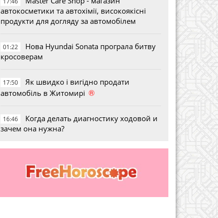
Master Care Shop - магазин
17:46
автокосметики та автохімії, високоякісні
продукти для догляду за автомобілем
Нова Hyundai Sonata програла битву
01:22
кросоверам
Як швидко і вигідно продати
17:50
®
автомобіль в Житомирі
Когда делать диагностику ходовой и
16:46
зачем она нужна?