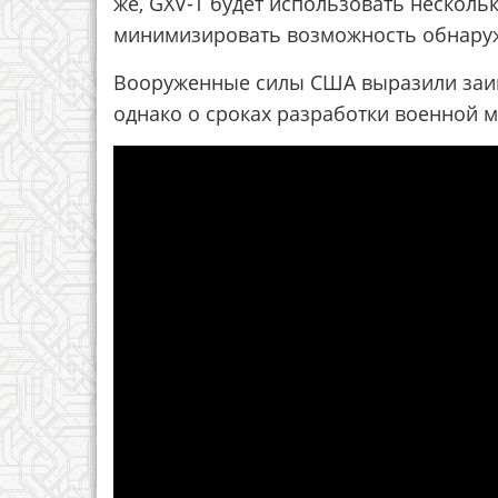
же, GXV-T будет использовать несколь
минимизировать возможность обнаруж
Вооруженные силы США выразили заин
однако о сроках разработки военной 