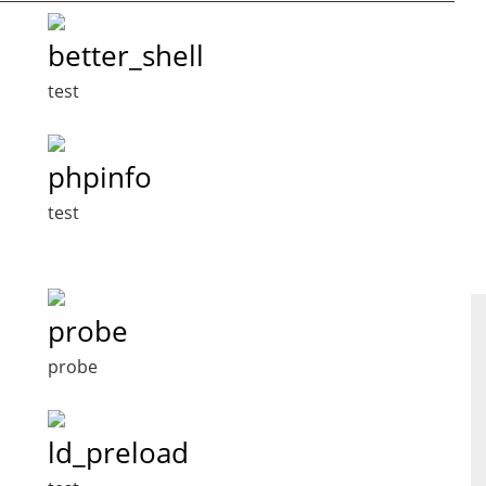
better_shell
test
phpinfo
test
probe
probe
ld_preload