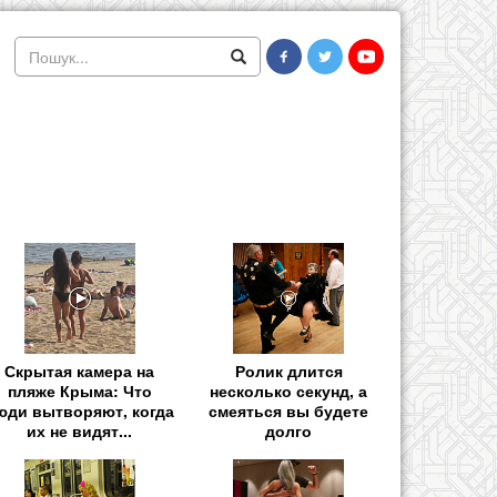
Скрытая камера на
Ролик длится
пляже Крыма: Что
несколько секунд, а
юди вытворяют, когда
смеяться вы будете
их не видят...
долго