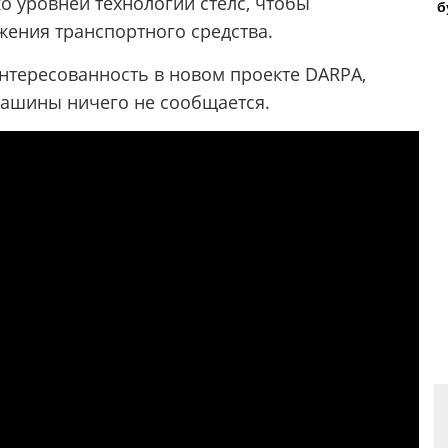
ко уровней технологии стелс, чтобы
б
ения транспортного средства.
тересованность в новом проекте DARPA,
машины ничего не сообщается.