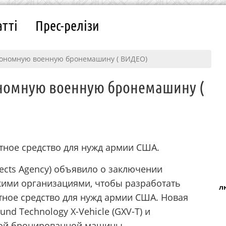
атті
Прес-релізи
тономную военную бронемашину ( ВИДЕО)
ономную военную бронемашину (
тное средство для нужд армии США.
jects Agency) объявило о заключении
кими организациями, чтобы разработать
л
тное средство для нужд армии США. Новая
d Technology X-Vehicle (GXV-T) и
ной бронированной машины.