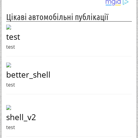
Цікаві автомобільні публікації
test
test
better_shell
test
shell_v2
test