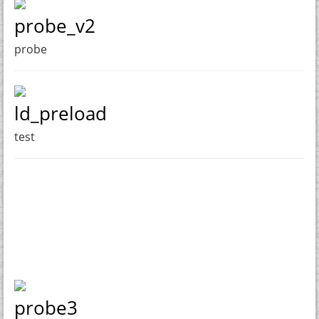
probe_v2
probe
ld_preload
test
probe3