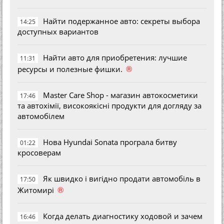
Найти подержанное авто: секреты выбора
14:25
доступных вариантов
Найти авто для приобретения: лучшие
11:31
®
ресурсы и полезные фишки.
Master Care Shop - магазин автокосметики
17:46
та автохімії, високоякісні продукти для догляду за
автомобілем
Нова Hyundai Sonata програла битву
01:22
кросоверам
Як швидко і вигідно продати автомобіль в
17:50
®
Житомирі
Когда делать диагностику ходовой и зачем
16:46