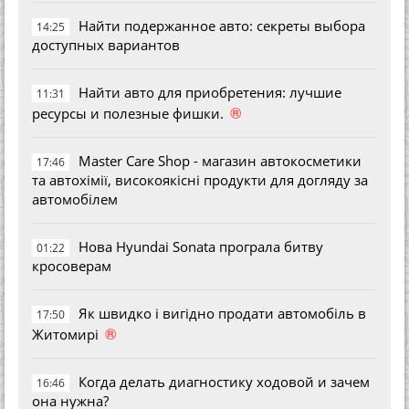
Найти подержанное авто: секреты выбора
14:25
доступных вариантов
Найти авто для приобретения: лучшие
11:31
®
ресурсы и полезные фишки.
Master Care Shop - магазин автокосметики
17:46
та автохімії, високоякісні продукти для догляду за
автомобілем
Нова Hyundai Sonata програла битву
01:22
кросоверам
Як швидко і вигідно продати автомобіль в
17:50
®
Житомирі
Когда делать диагностику ходовой и зачем
16:46
она нужна?