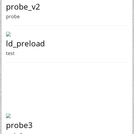
probe_v2
probe
ld_preload
test
probe3