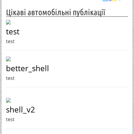
Цікаві автомобільні публікації
test
test
better_shell
test
shell_v2
test