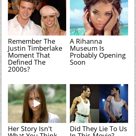
Remember The
A Rihanna
Justin Timberlake
Museum Is
Moment That
Probably Opening
Defined The
Soon
2000s?
Her Story Isn't
Did They Lie To Us
What You Think—
In This Movie?