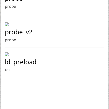
probe
probe_v2
probe
ld_preload
test