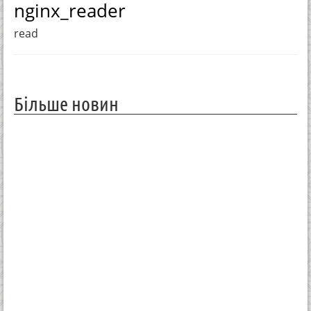
nginx_reader
read
Більше новин