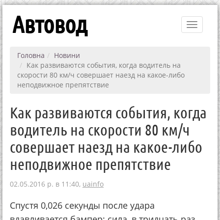
Автовод
Toggle
navigati
Головна
Новини
Как развиваются события, когда водитель на
скорости 80 км/ч совершает наезд на какое-либо
неподвижное препятствие
Как развиваются события, когда
водитель на скорости 80 км/ч
совершает наезд на какое-либо
неподвижное препятствие
02.05.2016 р. в 11:40,
uainfo
Спустя 0,026 секунды после удара
вдавливается бампер; сила, в тридцать раз