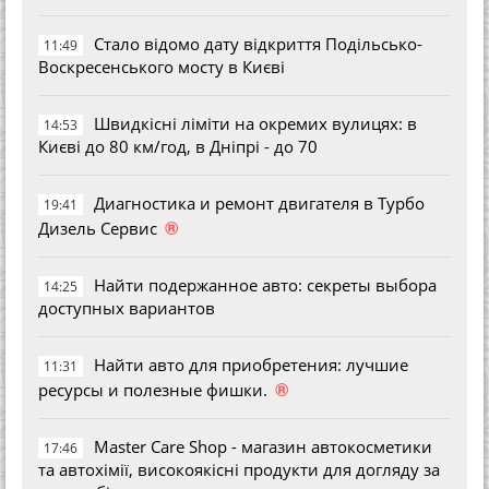
Стало відомо дату відкриття Подільсько-
11:49
Воскресенського мосту в Києві
Швидкісні ліміти на окремих вулицях: в
14:53
Києві до 80 км/год, в Дніпрі - до 70
Диагностика и ремонт двигателя в Турбо
19:41
®
Дизель Сервис
Найти подержанное авто: секреты выбора
14:25
доступных вариантов
Найти авто для приобретения: лучшие
11:31
®
ресурсы и полезные фишки.
Master Care Shop - магазин автокосметики
17:46
та автохімії, високоякісні продукти для догляду за