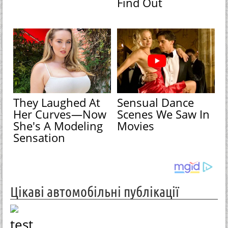
Find Out
They Laughed At
Sensual Dance
Her Curves—Now
Scenes We Saw In
She's A Modeling
Movies
Sensation
Цікаві автомобільні публікації
test