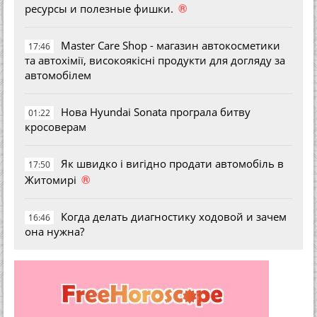
®
ресурсы и полезные фишки.
Master Care Shop - магазин автокосметики
17:46
та автохімії, високоякісні продукти для догляду за
автомобілем
Нова Hyundai Sonata програла битву
01:22
кросоверам
Як швидко і вигідно продати автомобіль в
17:50
®
Житомирі
Когда делать диагностику ходовой и зачем
16:46
она нужна?