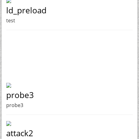
ld_preload
test
probe3
probe3
attack2