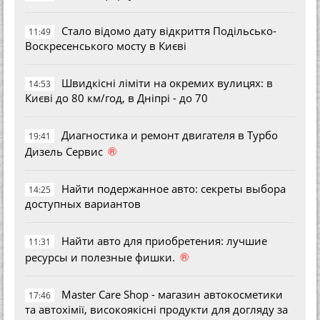
Стало відомо дату відкриття Подільсько-
11:49
Воскресенського мосту в Києві
Швидкісні ліміти на окремих вулицях: в
14:53
Києві до 80 км/год, в Дніпрі - до 70
Диагностика и ремонт двигателя в Турбо
19:41
®
Дизель Сервис
Найти подержанное авто: секреты выбора
14:25
доступных вариантов
Найти авто для приобретения: лучшие
11:31
®
ресурсы и полезные фишки.
Master Care Shop - магазин автокосметики
17:46
та автохімії, високоякісні продукти для догляду за