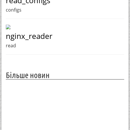
read_configs
configs
nginx_reader
read
Більше новин