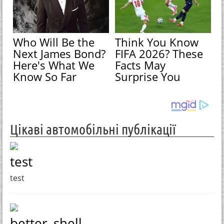
Who Will Be the
Think You Know
Next James Bond?
FIFA 2026? These
Here's What We
Facts May
Know So Far
Surprise You
Цікаві автомобільні публікації
test
test
better_shell