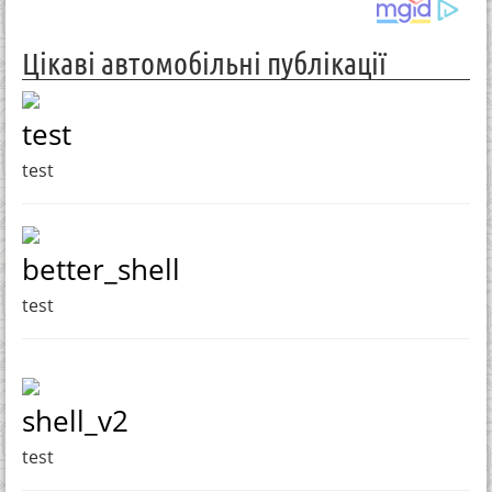
Цікаві автомобільні публікації
test
test
better_shell
test
shell_v2
test