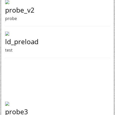
probe_v2
probe
ld_preload
test
probe3