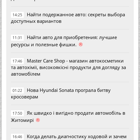
Найти подержанное авто: секреты выбора
14:25
доступных вариантов
Найти авто для приобретения: лучшие
11:31
®
ресурсы и полезные фишки.
Master Care Shop - магазин автокосметики
17:46
та автохімії, високоякісні продукти для догляду за
автомобілем
Нова Hyundai Sonata програла битву
01:22
кросоверам
Як швидко і вигідно продати автомобіль в
17:50
®
Житомирі
Когда делать диагностику ходовой и зачем
16:46