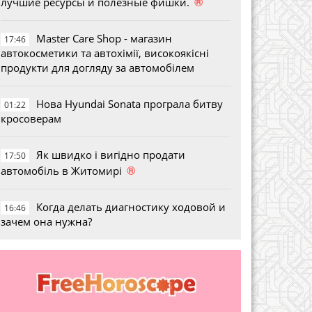
®
лучшие ресурсы и полезные фишки.
Master Care Shop - магазин
17:46
автокосметики та автохімії, високоякісні
продукти для догляду за автомобілем
Нова Hyundai Sonata програла битву
01:22
кросоверам
Як швидко і вигідно продати
17:50
®
автомобіль в Житомирі
Когда делать диагностику ходовой и
16:46
зачем она нужна?