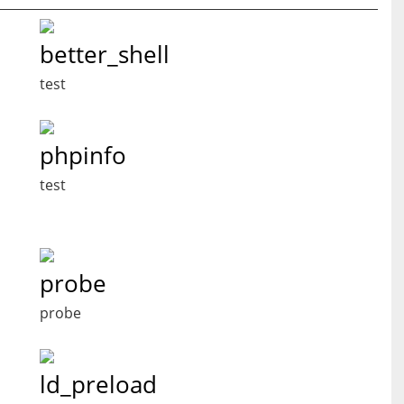
better_shell
test
phpinfo
test
probe
probe
ld_preload