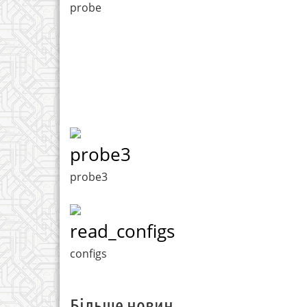
probe
probe3
probe3
read_configs
configs
Більше новин