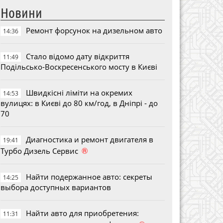
Новини
Ремонт форсунок на дизельном авто
14:36
Стало відомо дату відкриття
11:49
Подільсько-Воскресенського мосту в Києві
Швидкісні ліміти на окремих
14:53
вулицях: в Києві до 80 км/год, в Дніпрі - до
70
Диагностика и ремонт двигателя в
19:41
®
Турбо Дизель Сервис
Найти подержанное авто: секреты
14:25
выбора доступных вариантов
Найти авто для приобретения:
11:31