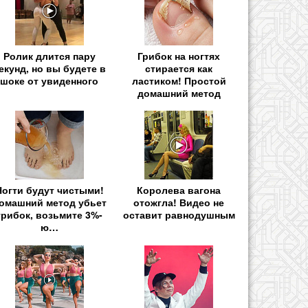
Ролик длится пару
Грибок на ногтях
екунд, но вы будете в
стирается как
шоке от увиденного
ластиком! Простой
домашний метод
Ногти будут чистыми!
Королева вагона
омашний метод убьет
отожгла! Видео не
грибок, возьмите 3%-
оставит равнодушным
ю…