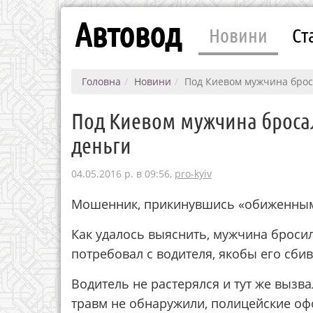
Автовод
Новини
Ст
Головна
Новини
Под Киевом мужчина брос
Под Киевом мужчина броса
деньги
04.05.2016 р. в 09:56,
pro-kyiv
Мошенник, прикинувшись «обиженным»
Как удалось выяснить, мужчина бросил
потребовал с водителя, якобы его сбив
Водитель не растерялся и тут же вызв
травм не обнаружили, полицейские оф