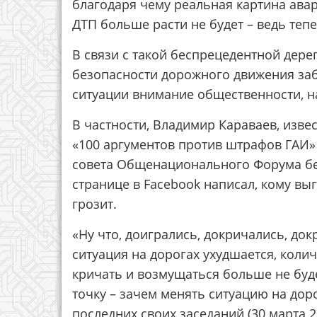
благодаря чему реальная картина ава
ДТП больше расти не будет – ведь теп
В связи с такой беспрецедентной дере
безопасности дорожного движения заб
ситуации внимание общественности, на
В частности, Владимир Караваев, изве
«100 аргументов против штрафов ГАИ»
совета Общенационального Форума бе
странице в Facebook написал, кому вы
грозит.
«Ну что, доигрались, докричались, док
ситуация на дорогах ухудшается, колич
кричать и возмущаться больше не буд
точку – зачем менять ситуацию на дор
последних своих заседаний (30 марта 