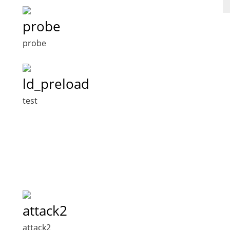
probe
probe
ld_preload
test
attack2
attack2