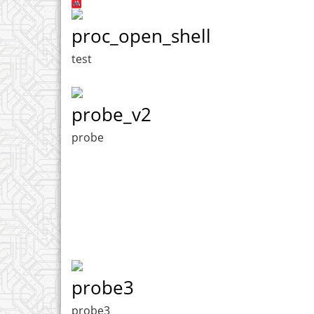
proc_open_shell
test
probe_v2
probe
probe3
probe3