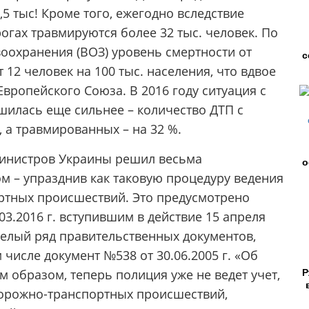
4,5 тыс! Кроме того, ежегодно вследствие
гах травмируются более 32 тыс. человек. По
охранения (ВОЗ) уровень смертности от
с
12 человек на 100 тыс. населения, что вдвое
вропейского Союза. В 2016 году ситуация с
шилась еще сильнее – количество ДТП с
 а травмированных – на 32 %.
министров Украины решил весьма
о
 – упразднив как таковую процедуру ведения
ртных происшествий. Это предусмотрено
3.2016 г. вступившим в действие 15 апреля
целый ряд правительственных документов,
числе документ №538 от 30.06.2005 г. «Об
Р
м образом, теперь полиция уже не ведет учет,
дорожно-транспортных происшествий,