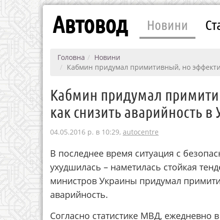
Автовод
Новини
Ст
Головна
Новини
Кабмин придумал примитивный, но эффектив
Кабмин придумал примитив
как снизить аварийность в
04.05.2016 р. в 10:29,
autocentre
В последнее время ситуация с безопа
ухудшилась – наметилась стойкая тенд
министров Украины придумал примитив
аварийность.
Согласно статистике МВД, ежедневно в