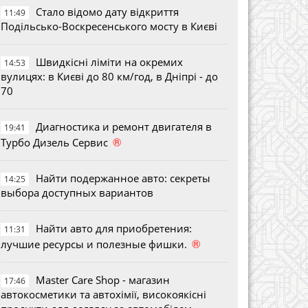
Стало відомо дату відкриття
11:49
Подільсько-Воскресенського мосту в Києві
Швидкісні ліміти на окремих
14:53
вулицях: в Києві до 80 км/год, в Дніпрі - до
70
Диагностика и ремонт двигателя в
19:41
®
Турбо Дизель Сервис
Найти подержанное авто: секреты
14:25
выбора доступных вариантов
Найти авто для приобретения:
11:31
®
лучшие ресурсы и полезные фишки.
Master Care Shop - магазин
17:46
автокосметики та автохімії, високоякісні