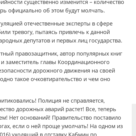
рийности существенно изменится – количество
ерь официально об этом будут молчать.
гуляцией отечественные эксперты в сфере
или тревогу, пытаясь привлечь к данной
родных депутатов и первых лиц государства.
стный правозащитник, автор популярных книг
 и заместитель главы Координационного
зопасности дорожного движения на своей
годно такое очковтирательство и чем оно
ритиковались! Полиция не справляется,
ество дорожных аварий растет! Все, теперь
ем! Нет оснований! Правительство поставило
огах, если о ней проще умолчать! На одном из
2016) уходящий в отставку Кабмин по