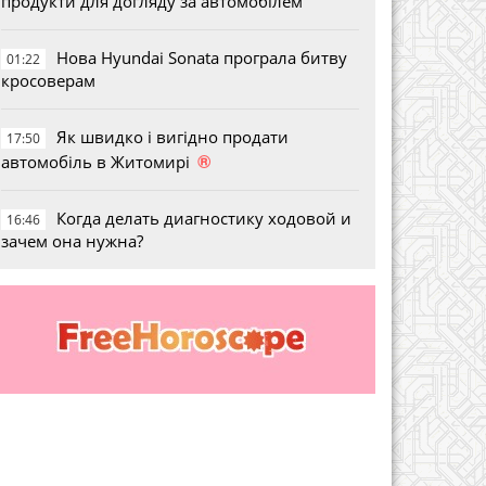
продукти для догляду за автомобілем
Нова Hyundai Sonata програла битву
01:22
кросоверам
Як швидко і вигідно продати
17:50
®
автомобіль в Житомирі
Когда делать диагностику ходовой и
16:46
зачем она нужна?