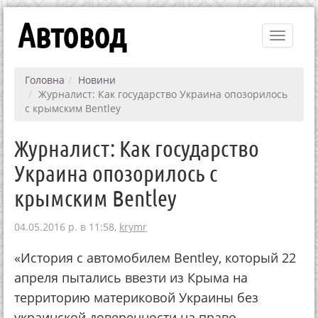
Автовод
Toggle
navigati
Головна
Новини
Журналист: Как государство Украина опозорилось
с крымским Bentley
Журналист: Как государство
Украина опозорилось с
крымским Bentley
04.05.2016 р. в 11:58,
krymr
«История с автомобилем Bentley, который 22
апреля пытались ввезти из Крыма на
территорию материковой Украины без
украинской доверенности на право