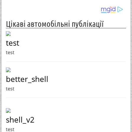
Цікаві автомобільні публікації
test
test
better_shell
test
shell_v2
test