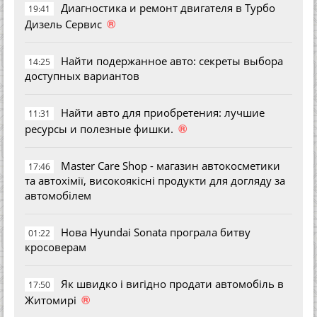
Диагностика и ремонт двигателя в Турбо
19:41
®
Дизель Сервис
Найти подержанное авто: секреты выбора
14:25
доступных вариантов
Найти авто для приобретения: лучшие
11:31
®
ресурсы и полезные фишки.
Master Care Shop - магазин автокосметики
17:46
та автохімії, високоякісні продукти для догляду за
автомобілем
Нова Hyundai Sonata програла битву
01:22
кросоверам
Як швидко і вигідно продати автомобіль в
17:50
®
Житомирі