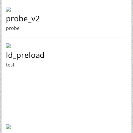
probe_v2
probe
ld_preload
test