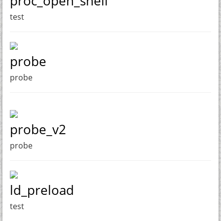
proc_open_shell
test
probe
probe
probe_v2
probe
ld_preload
test