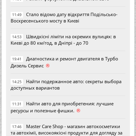
Стало відомо дату відкриття Подільсько-
11:49
Воскресенського мосту в Києві
Швидкісні ліміти на окремих вулицях: в
14:53
Києві до 80 км/год, в Дніпрі - до 70
Диагностика и ремонт двигателя в Турбо
19:41
®
Дизель Сервис
Найти подержанное авто: секреты выбора
14:25
доступных вариантов
Найти авто для приобретения: лучшие
11:31
®
ресурсы и полезные фишки.
Master Care Shop - магазин автокосметики
17:46
та автохімії, високоякісні продукти для догляду за