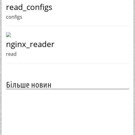
read_configs
configs
nginx_reader
read
Більше новин