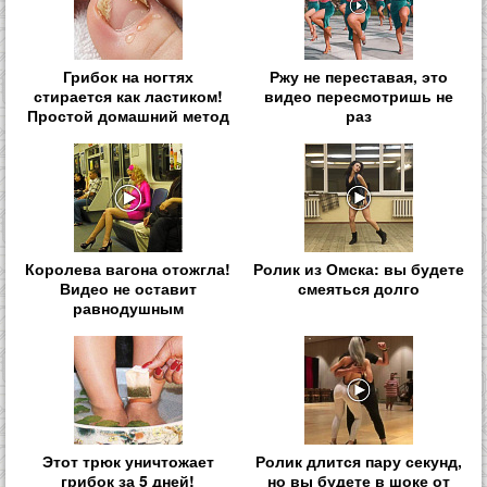
Грибок на ногтях
Ржу не переставая, это
стирается как ластиком!
видео пересмотришь не
Простой домашний метод
раз
Королева вагона отожгла!
Ролик из Омска: вы будете
Видео не оставит
смеяться долго
равнодушным
Этот трюк уничтожает
Ролик длится пару секунд,
грибок за 5 дней!
но вы будете в шоке от