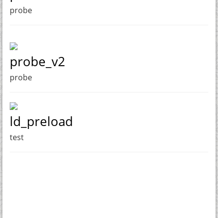
probe
probe_v2
probe
ld_preload
test