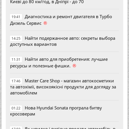
Києві до 80 км/год, в Дніпрі - до 70
Диагностика и ремонт двигателя в Турбо
19:41
®
Дизель Сервис
Найти подержанное авто: секреты выбора
14:25
доступных вариантов
Найти авто для приобретения: лучшие
11:31
®
ресурсы и полезные фишки.
Master Care Shop - магазин автокосметики
17:46
та автохімії, високоякісні продукти для догляду за
автомобілем
Нова Hyundai Sonata програла битву
01:22
кросоверам
Як швидко і вигідно продати автомобіль в