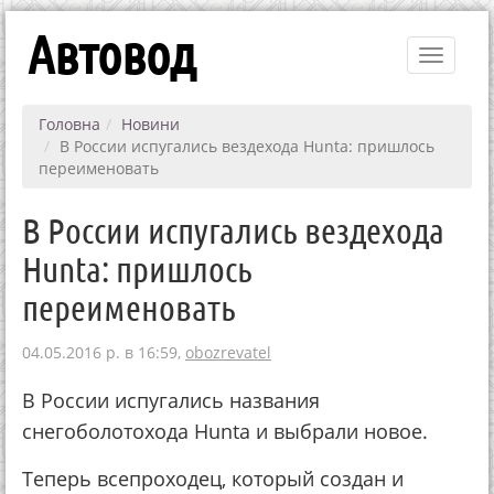
Автовод
Toggle
navigati
Головна
Новини
В России испугались вездехода Hunta: пришлось
переименовать
В России испугались вездехода
Hunta: пришлось
переименовать
04.05.2016 р. в 16:59,
obozrevatel
В России испугались названия
снегоболотохода Hunta и выбрали новое.
Теперь всепроходец, который создан и