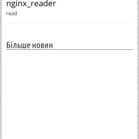
nginx_reader
read
Більше новин