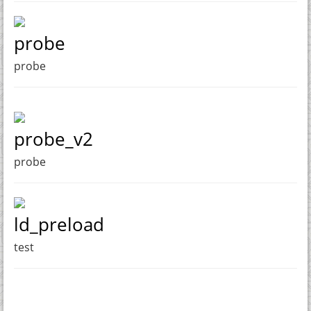
probe
probe
probe_v2
probe
ld_preload
test