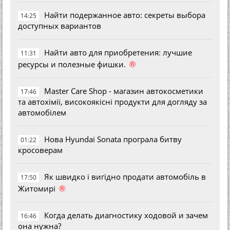
Найти подержанное авто: секреты выбора
14:25
доступных вариантов
Найти авто для приобретения: лучшие
11:31
®
ресурсы и полезные фишки.
Master Care Shop - магазин автокосметики
17:46
та автохімії, високоякісні продукти для догляду за
автомобілем
Нова Hyundai Sonata програла битву
01:22
кросоверам
Як швидко і вигідно продати автомобіль в
17:50
®
Житомирі
Когда делать диагностику ходовой и зачем
16:46
она нужна?