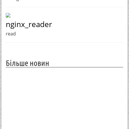
nginx_reader
read
Більше новин