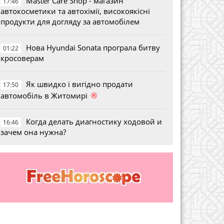
Master Care Shop - магазин
17:46
автокосметики та автохімії, високоякісні
продукти для догляду за автомобілем
Нова Hyundai Sonata програла битву
01:22
кросоверам
Як швидко і вигідно продати
17:50
®
автомобіль в Житомирі
Когда делать диагностику ходовой и
16:46
зачем она нужна?