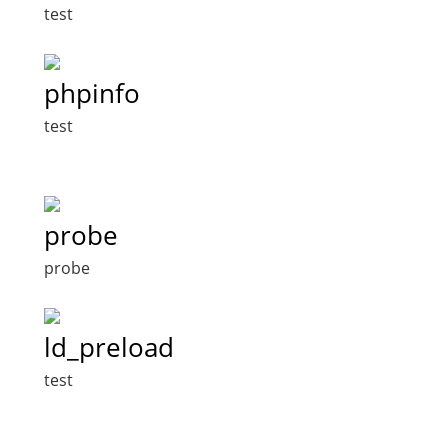
test
phpinfo
test
probe
probe
ld_preload
test