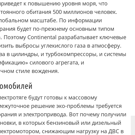
приведет к повышению уровня моря, что
стоянного обитания 500 миллионов человек.
в глобальном масштабе. По информации
горания будет по-прежнему основным типом
а. Поэтому Continental разрабатывает ключевые
зить выбросы углекислого газа в атмосферу.
ва в цилиндры, и турбокомпрессоры, и системы
ификацию» силового агрегата, и
чном стиле вождения.
ромобилей
ектротяге будут готовы к массовому
омежуточное решение эко-проблемы требуется
орания и электропривода. Вот почему получили
новки, в которых бензиновый или дизельный
электромотором, снижающим нагрузку на ДВС в