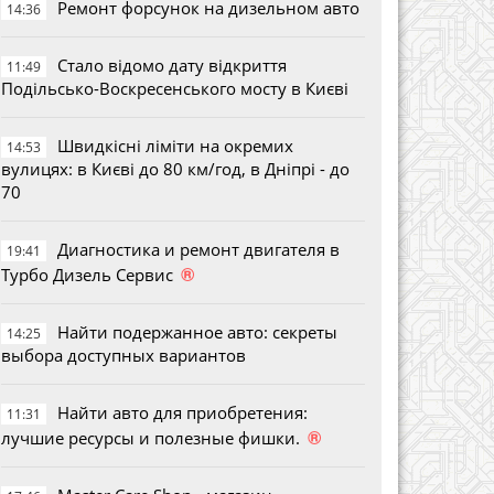
Ремонт форсунок на дизельном авто
14:36
Стало відомо дату відкриття
11:49
Подільсько-Воскресенського мосту в Києві
Швидкісні ліміти на окремих
14:53
вулицях: в Києві до 80 км/год, в Дніпрі - до
70
Диагностика и ремонт двигателя в
19:41
®
Турбо Дизель Сервис
Найти подержанное авто: секреты
14:25
выбора доступных вариантов
Найти авто для приобретения:
11:31
®
лучшие ресурсы и полезные фишки.