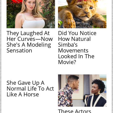
They Laughed At
Did You Notice
Her Curves—Now
How Natural
She's A Modeling
Simba’s
Sensation
Movements
Looked In The
Movie?
She Gave Up A
Normal Life To Act
Like A Horse
These Actors