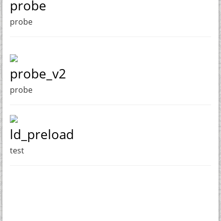
probe
probe
probe_v2
probe
ld_preload
test