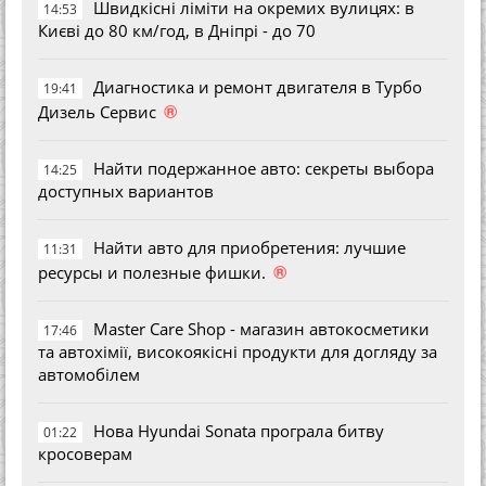
Швидкісні ліміти на окремих вулицях: в
14:53
Києві до 80 км/год, в Дніпрі - до 70
Диагностика и ремонт двигателя в Турбо
19:41
®
Дизель Сервис
Найти подержанное авто: секреты выбора
14:25
доступных вариантов
Найти авто для приобретения: лучшие
11:31
®
ресурсы и полезные фишки.
Master Care Shop - магазин автокосметики
17:46
та автохімії, високоякісні продукти для догляду за
автомобілем
Нова Hyundai Sonata програла битву
01:22
кросоверам