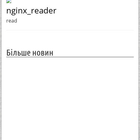
nginx_reader
read
Більше новин