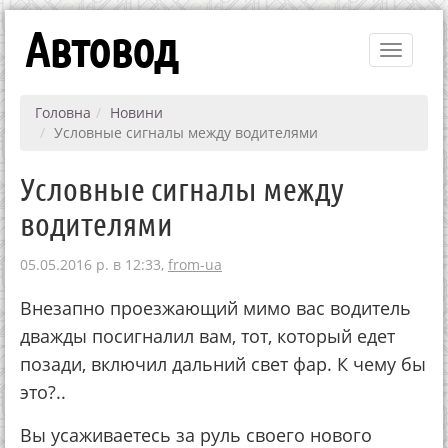
Автовод
Toggle
navigati
Головна
Новини
Условные сигналы между водителями
Условные сигналы между
водителями
05.05.2016 р. в 12:33,
from-ua
Внезапно проезжающий мимо вас водитель
дважды посигналил вам, тот, который едет
позади, включил дальний свет фар. К чему бы
это?..
Вы усаживаетесь за руль своего нового