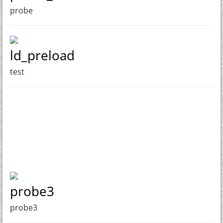
probe
ld_preload
test
probe3
probe3