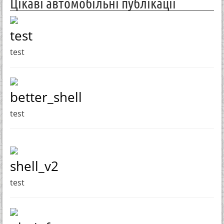
Цікаві автомобільні публікації
test
test
better_shell
test
shell_v2
test