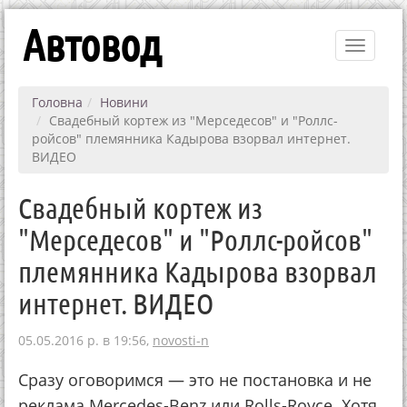
Автовод
Toggle
navigati
Головна
Новини
Свадебный кортеж из "Мерседесов" и "Роллс-
ройсов" племянника Кадырова взорвал интернет.
ВИДЕО
Свадебный кортеж из
"Мерседесов" и "Роллс-ройсов"
племянника Кадырова взорвал
интернет. ВИДЕО
05.05.2016 р. в 19:56,
novosti-n
Сразу оговоримся — это не постановка и не
реклама Mercedes-Benz или Rolls-Royce. Хотя