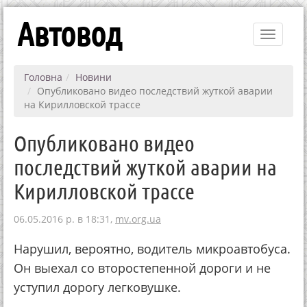
Автовод
Toggle
navigati
Головна
Новини
Опубликовано видео последствий жуткой аварии
на Кирилловской трассе
Опубликовано видео
последствий жуткой аварии на
Кирилловской трассе
06.05.2016 р. в 18:31,
mv.org.ua
Нарушил, вероятно, водитель микроавтобуса.
Он выехал со второстепенной дороги и не
уступил дорогу легковушке.