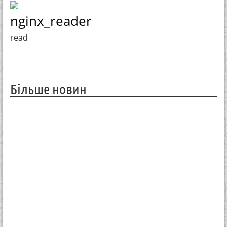
nginx_reader
read
Більше новин