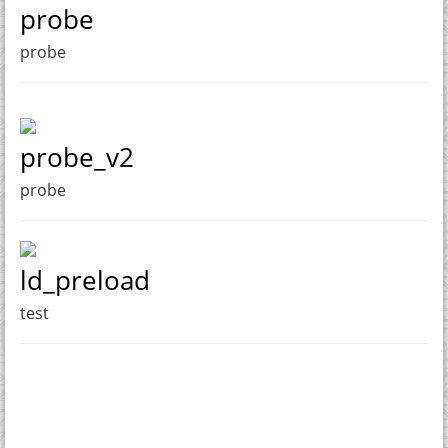
probe
probe
probe_v2
probe
ld_preload
test