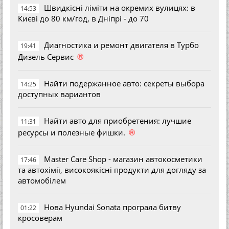
Швидкісні ліміти на окремих вулицях: в
14:53
Києві до 80 км/год, в Дніпрі - до 70
Диагностика и ремонт двигателя в Турбо
19:41
®
Дизель Сервис
Найти подержанное авто: секреты выбора
14:25
доступных вариантов
Найти авто для приобретения: лучшие
11:31
®
ресурсы и полезные фишки.
Master Care Shop - магазин автокосметики
17:46
та автохімії, високоякісні продукти для догляду за
автомобілем
Нова Hyundai Sonata програла битву
01:22
кросоверам