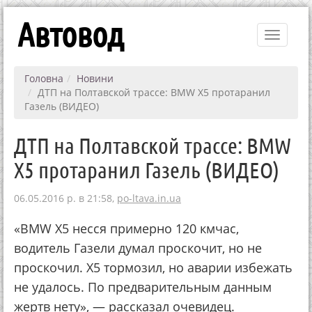
Автовод
Toggle
navigati
Головна
Новини
ДТП на Полтавской трассе: BMW X5 протаранил
Газель (ВИДЕО)
ДТП на Полтавской трассе: BMW
X5 протаранил Газель (ВИДЕО)
06.05.2016 р. в 21:58,
po-ltava.in.ua
«BMW X5 несся примерно 120 кмчас,
водитель Газели думал проскочит, но не
проскочил. Х5 тормозил, но аварии избежать
не удалось. По предварительным данным
жертв нету», — рассказал очевидец.