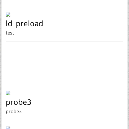
ld_preload
test
probe3
probe3