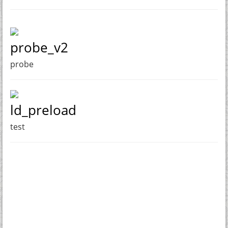
probe_v2
probe
ld_preload
test