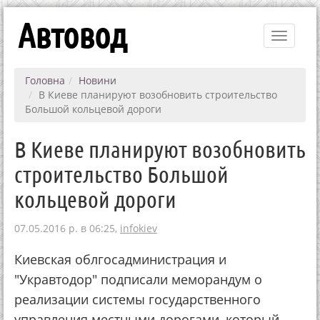
Автовод
Toggle
navigati
Головна
Новини
В Киеве планируют возобновить строительство
Большой кольцевой дороги
В Киеве планируют возобновить
строительство Большой
кольцевой дороги
07.05.2016 р. в 06:25,
infokiev
Киевская облгосадминистрация и
"Укравтодор" подписали меморандум о
реализации системы государственного
управления местными дорогами, который