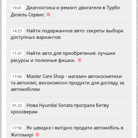
Диагностика и ремонт двигателя в Турбо
19:41
®
Дизель Сервис
Найти подержанное авто: секреты выбора
14:25
доступных вариантов
Найти авто для приобретения: лучшие
11:31
®
ресурсы и полезные фишки.
Master Care Shop - магазин автокосметики
17:46
та автохімії, високоякісні продукти для догляду за
автомобілем
Нова Hyundai Sonata програла битву
01:22
кросоверам
Як швидко і вигідно продати автомобіль в
17:50
®
Житомирі