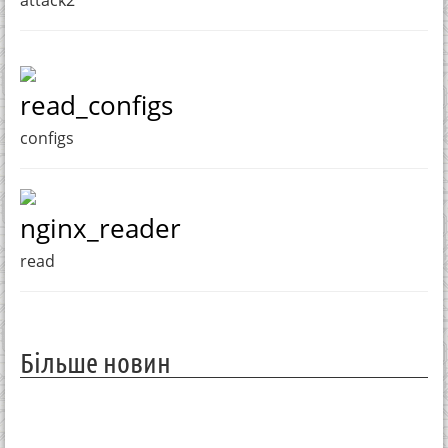
read_configs
configs
nginx_reader
read
Більше новин