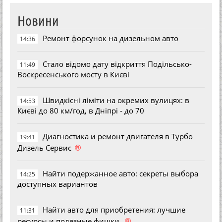
Новини
Ремонт форсунок на дизельном авто
14:36
Стало відомо дату відкриття Подільсько-
11:49
Воскресенського мосту в Києві
Швидкісні ліміти на окремих вулицях: в
14:53
Києві до 80 км/год, в Дніпрі - до 70
Диагностика и ремонт двигателя в Турбо
19:41
®
Дизель Сервис
Найти подержанное авто: секреты выбора
14:25
доступных вариантов
Найти авто для приобретения: лучшие
11:31
®
ресурсы и полезные фишки.