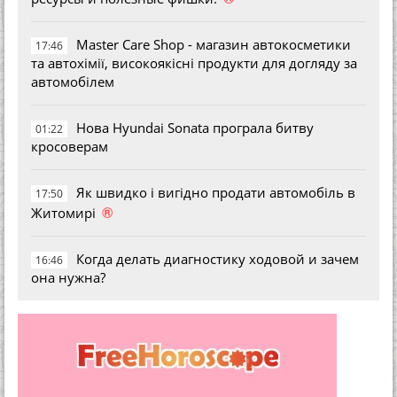
Master Care Shop - магазин автокосметики
17:46
та автохімії, високоякісні продукти для догляду за
автомобілем
Нова Hyundai Sonata програла битву
01:22
кросоверам
Як швидко і вигідно продати автомобіль в
17:50
®
Житомирі
Когда делать диагностику ходовой и зачем
16:46
она нужна?