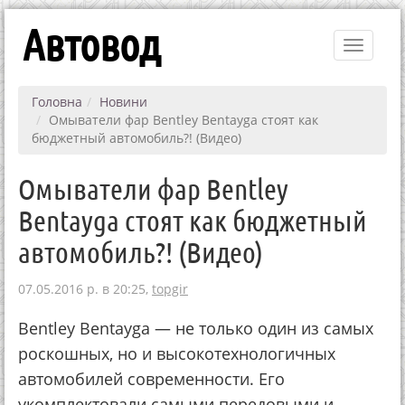
Автовод
Toggle
navigati
Головна
Новини
Омыватели фар Bentley Bentayga стоят как
бюджетный автомобиль?! (Видео)
Омыватели фар Bentley
Bentayga стоят как бюджетный
автомобиль?! (Видео)
07.05.2016 р. в 20:25,
topgir
Bentley Bentayga — не только один из самых
роскошных, но и высокотехнологичных
автомобилей современности. Его
укомплектовали самыми передовыми и