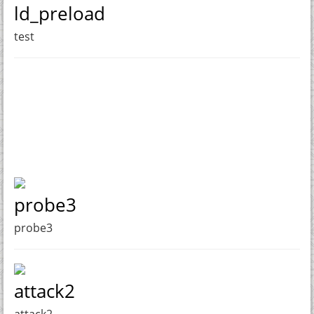
ld_preload
test
probe3
probe3
attack2
attack2