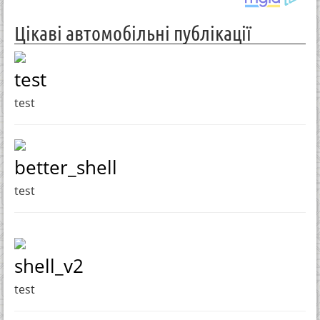
Цікаві автомобільні публікації
test
test
better_shell
test
shell_v2
test