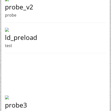
probe_v2
probe
ld_preload
test
probe3