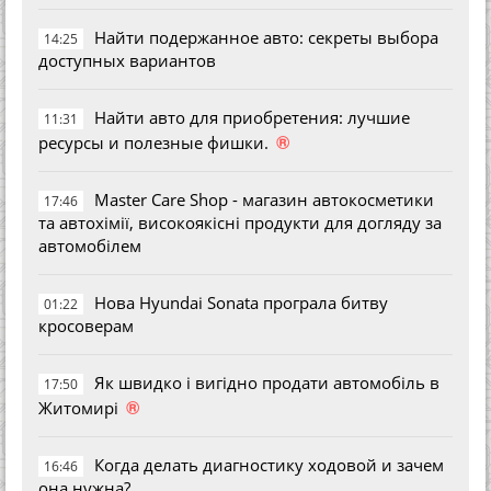
Найти подержанное авто: секреты выбора
14:25
доступных вариантов
Найти авто для приобретения: лучшие
11:31
®
ресурсы и полезные фишки.
Master Care Shop - магазин автокосметики
17:46
та автохімії, високоякісні продукти для догляду за
автомобілем
Нова Hyundai Sonata програла битву
01:22
кросоверам
Як швидко і вигідно продати автомобіль в
17:50
®
Житомирі
Когда делать диагностику ходовой и зачем
16:46
она нужна?