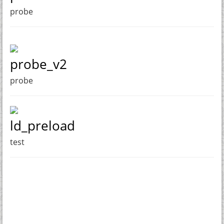
probe
probe_v2
probe
ld_preload
test