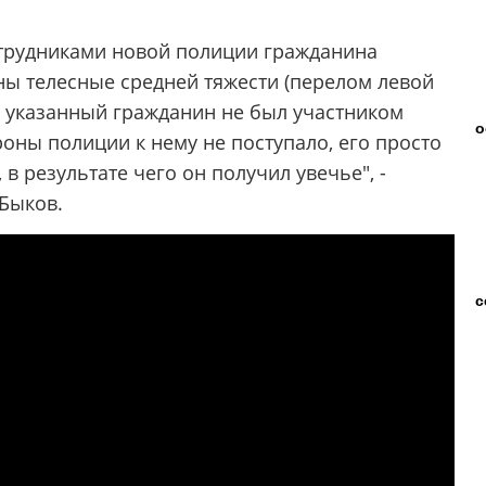
отрудниками новой полиции гражданина
ны телесные средней тяжести (перелом левой
о указанный гражданин не был участником
о
роны полиции к нему не поступало, его просто
в результате чего он получил увечье", -
Быков.
с