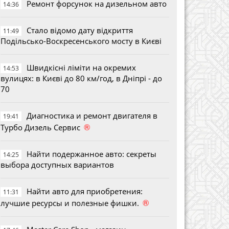
Ремонт форсунок на дизельном авто
14:36
Стало відомо дату відкриття
11:49
Подільсько-Воскресенського мосту в Києві
Швидкісні ліміти на окремих
14:53
вулицях: в Києві до 80 км/год, в Дніпрі - до
70
Диагностика и ремонт двигателя в
19:41
®
Турбо Дизель Сервис
Найти подержанное авто: секреты
14:25
выбора доступных вариантов
Найти авто для приобретения:
11:31
®
лучшие ресурсы и полезные фишки.