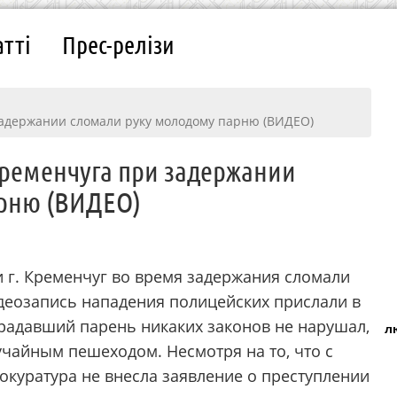
атті
Прес-релізи
адержании сломали руку молодому парню (ВИДЕО)
ременчуга при задержании
арню (ВИДЕО)
 г. Кременчуг во время задержания сломали
деозапись нападения полицейских прислали в
радавший парень никаких законов не нарушал,
л
лучайным пешеходом. Несмотря на то, что с
окуратура не внесла заявление о преступлении