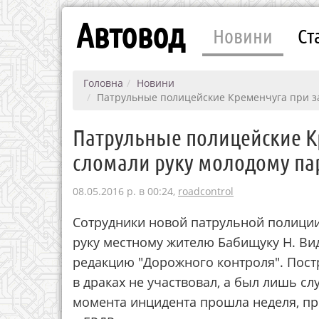
Автовод
Новини
Ст
Головна
Новини
Патрульные полицейские Кременчуга при з
Патрульные полицейские К
сломали руку молодому п
08.05.2016 р. в 00:24,
roadcontrol
Сотрудники новой патрульной полиции
руку местному жителю Бабищуку Н. Ви
редакцию "Дорожного контроля". Пост
в драках не участвовал, а был лишь с
момента инцидента прошла неделя, пр