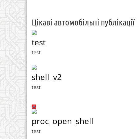
Цікаві автомобільні публікації
test
test
shell_v2
test
proc_open_shell
test