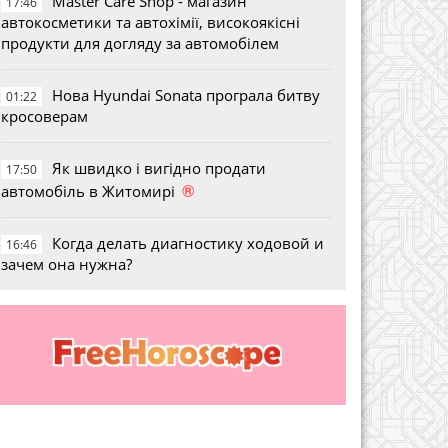
Master Care Shop - магазин
17:46
автокосметики та автохімії, високоякісні
продукти для догляду за автомобілем
Нова Hyundai Sonata програла битву
01:22
кросоверам
Як швидко і вигідно продати
17:50
®
автомобіль в Житомирі
Когда делать диагностику ходовой и
16:46
зачем она нужна?