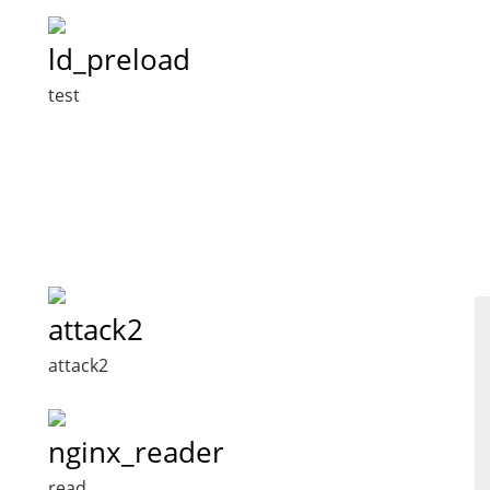
ld_preload
test
attack2
attack2
nginx_reader
read