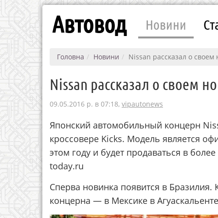
Автовод
Новини
Ст
Головна
Новини
Nissan рассказал о своем 
Nissan рассказал о своем н
09.05.2016 р. в 07:18,
vipautonews
Японский автомобильный концерн Niss
кроссовере Kicks. Модель является о
этом году и будет продаваться в более
today.ru
Сперва новинка появится в Бразилия. 
концерна — в Мексике в Агуаскальенте