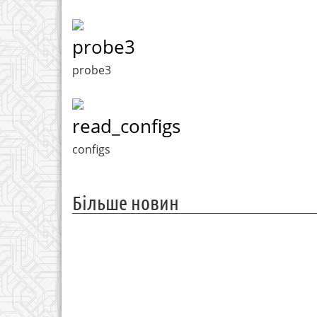
probe3
probe3
read_configs
configs
Більше новин