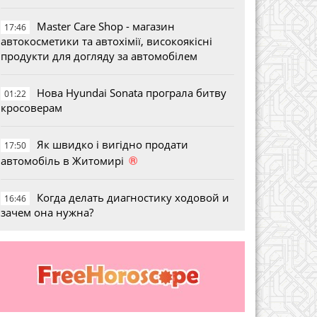
Master Care Shop - магазин
17:46
автокосметики та автохімії, високоякісні
продукти для догляду за автомобілем
Нова Hyundai Sonata програла битву
01:22
кросоверам
Як швидко і вигідно продати
17:50
®
автомобіль в Житомирі
Когда делать диагностику ходовой и
16:46
зачем она нужна?