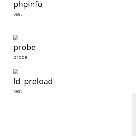
phpinfo
test
probe
probe
ld_preload
test