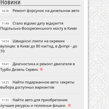
Новини
Ремонт форсунок на дизельном авто
14:36
Стало відомо дату відкриття
11:49
Подільсько-Воскресенського мосту в Києві
Швидкісні ліміти на окремих
14:53
вулицях: в Києві до 80 км/год, в Дніпрі - до
70
Диагностика и ремонт двигателя в
19:41
®
Турбо Дизель Сервис
Найти подержанное авто: секреты
14:25
выбора доступных вариантов
Найти авто для приобретения:
11:31
®
лучшие ресурсы и полезные фишки.