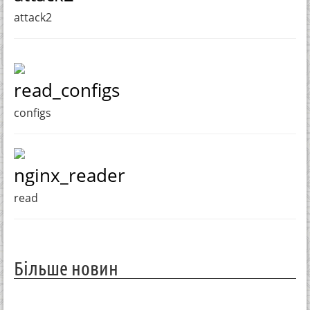
attack2
read_configs
configs
nginx_reader
read
Більше новин