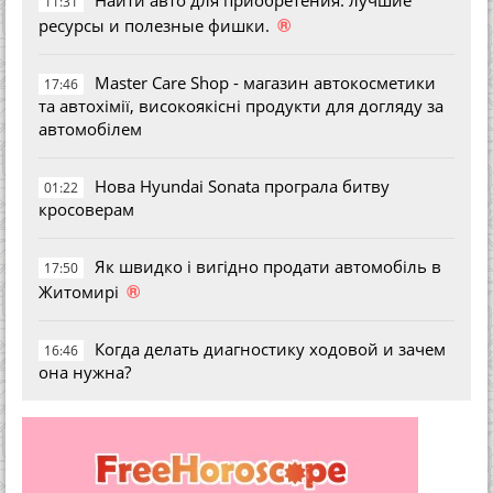
11:31
®
ресурсы и полезные фишки.
Master Care Shop - магазин автокосметики
17:46
та автохімії, високоякісні продукти для догляду за
автомобілем
Нова Hyundai Sonata програла битву
01:22
кросоверам
Як швидко і вигідно продати автомобіль в
17:50
®
Житомирі
Когда делать диагностику ходовой и зачем
16:46
она нужна?