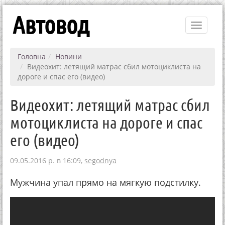
Автовод
Toggle
navigati
Головна
Новини
Видеохит: летящий матрас сбил мотоциклиста на
дороге и спас его (видео)
Видеохит: летящий матрас сбил
мотоциклиста на дороге и спас
его (видео)
09.05.2016 р. в 16:09,
segodnya
Мужчина упал прямо на мягкую подстилку.