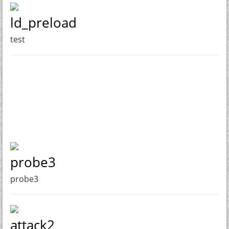
ld_preload
test
probe3
probe3
attack2