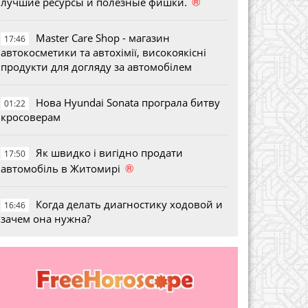
®
лучшие ресурсы и полезные фишки.
Master Care Shop - магазин
17:46
автокосметики та автохімії, високоякісні
продукти для догляду за автомобілем
Нова Hyundai Sonata програла битву
01:22
кросоверам
Як швидко і вигідно продати
17:50
®
автомобіль в Житомирі
Когда делать диагностику ходовой и
16:46
зачем она нужна?