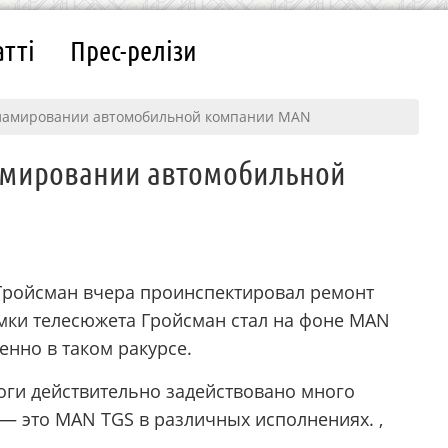
атті
Прес-релізи
кламировании автомобильной компании MAN
амировании автомобильной
ройсман вчера проинспектировал ремонт
мки телесюжета Гройсман стал на фоне MAN
нно в таком ракурсе.
оги действительно задействовано много
— это MAN TGS в различных исполнениях. ,