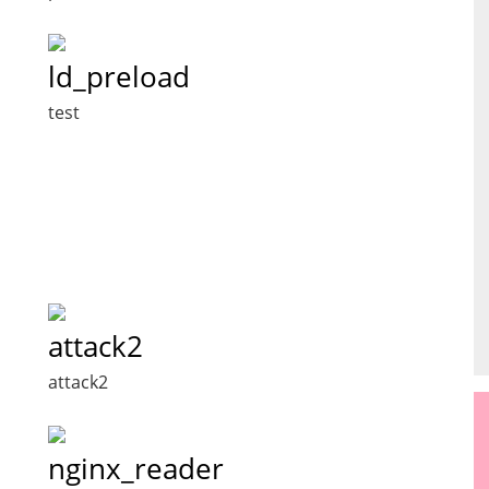
ld_preload
test
attack2
attack2
nginx_reader