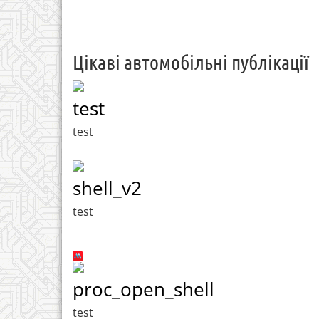
Цікаві автомобільні публікації
test
test
shell_v2
test
proc_open_shell
test