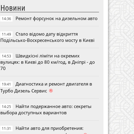
Новини
Ремонт форсунок на дизельном авто
14:36
Стало відомо дату відкриття
11:49
Подільсько-Воскресенського мосту в Києві
Швидкісні ліміти на окремих
14:53
вулицях: в Києві до 80 км/год, в Дніпрі - до
70
Диагностика и ремонт двигателя в
19:41
®
Турбо Дизель Сервис
Найти подержанное авто: секреты
14:25
выбора доступных вариантов
Найти авто для приобретения:
11:31