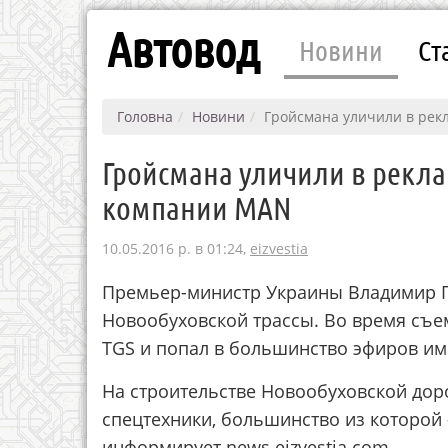
Автовод
Новини
Ст
Головна
Новини
Гройсмана уличили в ре
Гройсмана уличили в рекл
компании MAN
10.05.2016 р. в 01:24,
eizvestia
Премьер-министр Украины Владимир Г
Новообуховской трассы. Во время съе
TGS и попал в большинство эфиров име
На строительстве Новообуховской дор
спецтехники, большинство из которой 
информирует news.eizvestia.com.