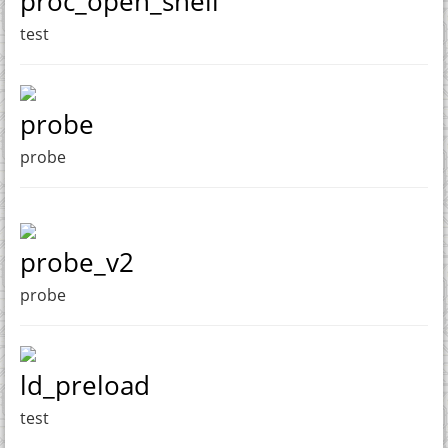
proc_open_shell
test
probe
probe
probe_v2
probe
ld_preload
test