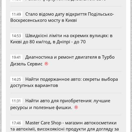
Стало відомо дату відкриття Подільсько-
11:49
Воскресенського мосту в Києві
Швидкісні ліміти на окремих вулицях: в
14:53
Києві до 80 км/год, в Дніпрі - до 70
Диагностика и ремонт двигателя в Турбо
19:41
®
Дизель Сервис
Найти подержанное авто: секреты выбора
14:25
доступных вариантов
Найти авто для приобретения: лучшие
11:31
®
ресурсы и полезные фишки.
Master Care Shop - магазин автокосметики
17:46
та автохімії, високоякісні продукти для догляду за