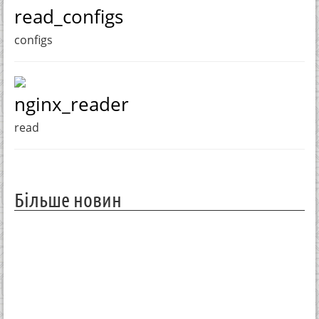
read_configs
configs
nginx_reader
read
Більше новин