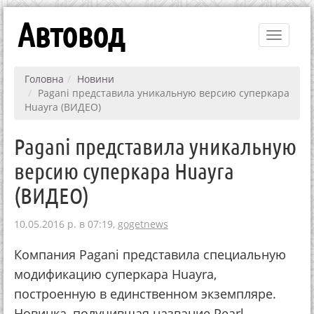
Автовод
Toggle
navigati
Головна
Новини
Pagani представила уникальную версию суперкара
Huayra (ВИДЕО)
Pagani представила уникальную
версию суперкара Huayra
(ВИДЕО)
10.05.2016 р. в 07:19,
gogetnews
Компания Pagani представила специальную
модификацию суперкара Huayra,
построенную в единственном экземпляре.
Новинка, получившая название Pearl