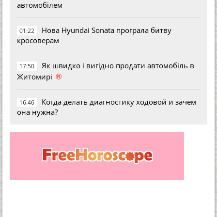
автомобілем
Нова Hyundai Sonata програла битву
01:22
кросоверам
Як швидко і вигідно продати автомобіль в
17:50
®
Житомирі
Когда делать диагностику ходовой и зачем
16:46
она нужна?