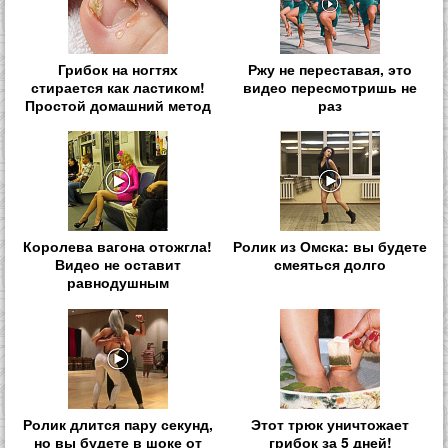
Грибок на ногтях
Ржу не переставая, это
стирается как ластиком!
видео пересмотришь не
Простой домашний метод
раз
Королева вагона отожгла!
Ролик из Омска: вы будете
Видео не оставит
смеяться долго
равнодушным
Ролик длится пару секунд,
Этот трюк уничтожает
но вы будете в шоке от
грибок за 5 дней!