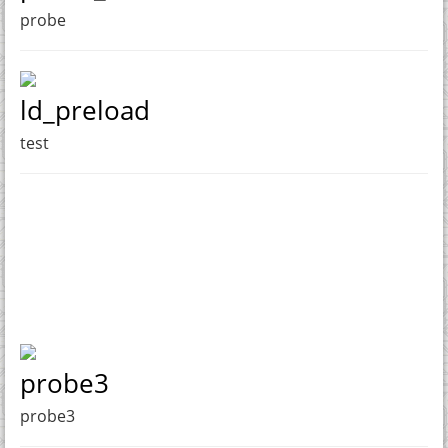
probe
ld_preload
test
probe3
probe3