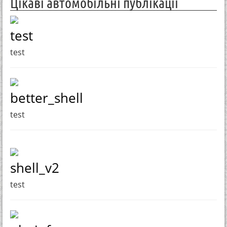
Цікаві автомобільні публікації
test
test
better_shell
test
shell_v2
test