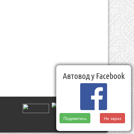
Автовод у Facebook
Подивитись
Не зараз