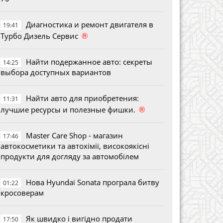
Диагностика и ремонт двигателя в
19:41
®
Турбо Дизель Сервис
Найти подержанное авто: секреты
14:25
выбора доступных вариантов
Найти авто для приобретения:
11:31
®
лучшие ресурсы и полезные фишки.
Master Care Shop - магазин
17:46
автокосметики та автохімії, високоякісні
продукти для догляду за автомобілем
Нова Hyundai Sonata програла битву
01:22
кросоверам
Як швидко і вигідно продати
17:50