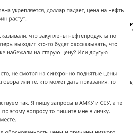
вна укрепляется, доллар падает, цена на нефть
ин растут.
Р
ссказывали, что закуплены нефтепродукты по
еперь выходит кто-то будет рассказывать, что
нке набежали на старую цену? Или другую
сто, не смотря на синхронно поднятые цены
сговора или те, кто может дать показания, то
б
ствуем так. Я пишу запросы в АМКУ и СБУ, а те
 по этому вопросу то пишите мне в личку.
месте.
ая обоснованность цены и причины низкого