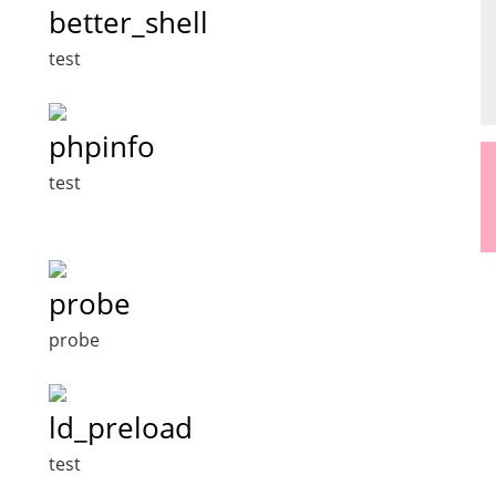
better_shell
test
phpinfo
test
probe
probe
ld_preload
test