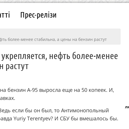
атті
Прес-релізи
фть более-менее стабильна, а цены на бензин растут
 укрепляется, нефть более-менее
н растут
на бензин А-95 выросла еще на 50 копеек. И,
авках.
л
 Ведь если бы он был, то Антимонопольный
вда Yuriy Terentyev? И СБУ бы вмешалось бы.