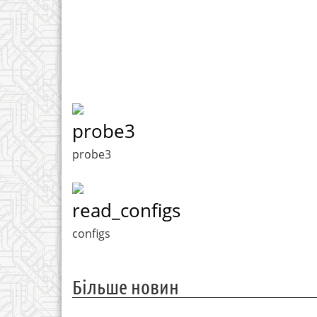
probe3
probe3
read_configs
configs
Більше новин