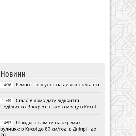
Новини
Ремонт форсунок на дизельном авто
14:36
Стало відомо дату відкриття
11:49
Подільсько-Воскресенського мосту в Києві
Швидкісні ліміти на окремих
14:53
вулицях: в Києві до 80 км/год, в Дніпрі - до
70