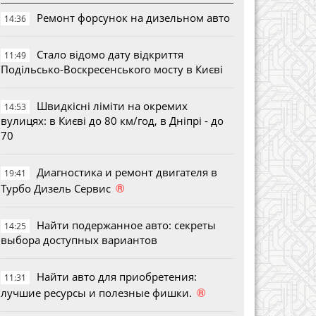
Ремонт форсунок на дизельном авто
14:36
Стало відомо дату відкриття
11:49
Подільсько-Воскресенського мосту в Києві
Швидкісні ліміти на окремих
14:53
вулицях: в Києві до 80 км/год, в Дніпрі - до
70
Диагностика и ремонт двигателя в
19:41
®
Турбо Дизель Сервис
Найти подержанное авто: секреты
14:25
выбора доступных вариантов
Найти авто для приобретения:
11:31
®
лучшие ресурсы и полезные фишки.