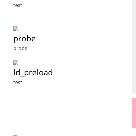
test
probe
probe
ld_preload
test