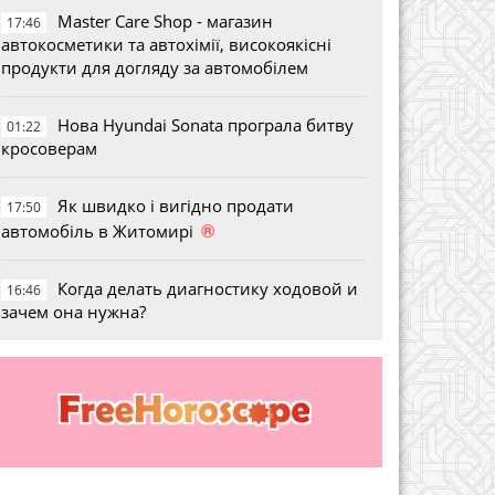
Master Care Shop - магазин
17:46
автокосметики та автохімії, високоякісні
продукти для догляду за автомобілем
Нова Hyundai Sonata програла битву
01:22
кросоверам
Як швидко і вигідно продати
17:50
®
автомобіль в Житомирі
Когда делать диагностику ходовой и
16:46
зачем она нужна?