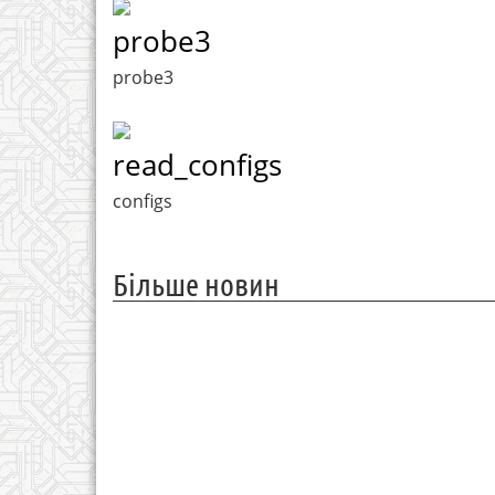
probe3
probe3
read_configs
configs
Більше новин