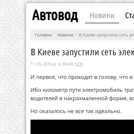
Автовод
Новини
Ст
Головна
Новини
В Киеве запустили сеть э
В Киеве запустили сеть эле
11.05.2016 р. в 20:43,
ТСН
И первое, что приходит в голову, что 
Ибо километр пути электромобиль трат
водителей в накрахмаленной форме, во
Но оказалось не все так идеально.