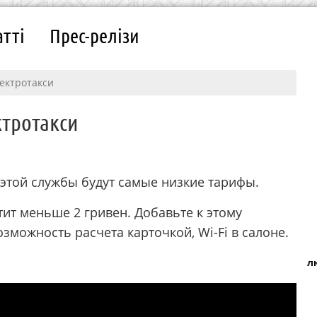
атті
Прес-релізи
лектротакси
ктротакси
в этой службы будут самые низкие тарифы.
ит меньше 2 гривен. Добавьте к этому
зможность расчета карточкой, Wi-Fi в салоне.
л