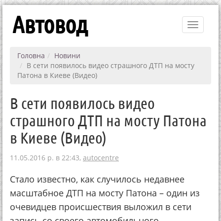
Автовод
Toggle
navigati
Головна
Новини
В сети появилось видео страшного ДТП на мосту
Патона в Киеве (Видео)
В сети появилось видео
страшного ДТП на мосту Патона
в Киеве (Видео)
11.05.2016 р. в 22:43,
autocentre
Стало известно, как случилось недавнее
масштабное ДТП на мосту Патона – один из
очевидцев происшествия выложил в сети
запись со своего автомобильного