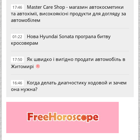
Master Care Shop - магазин автокосметики
17:46
та автохімії, високоякісні продукти для догляду за
автомобілем
Нова Hyundai Sonata програла битву
01:22
кросоверам
Як швидко і вигідно продати автомобіль в
17:50
®
Житомирі
Когда делать диагностику ходовой и зачем
16:46
она нужна?