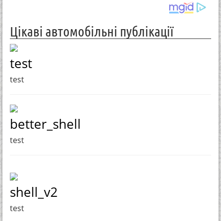
Цікаві автомобільні публікації
test
test
better_shell
test
shell_v2
test