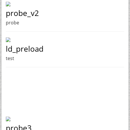
probe_v2
probe
ld_preload
test
probe3