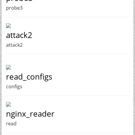
probe3
attack2
attack2
read_configs
configs
nginx_reader
read