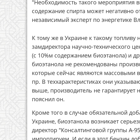
"Необходимость такого мероприятия в
содержание спирта может негативно от
независимый эксперт по энергетике В
К тому же в Украине к такому топливу
замдиректора научно-технического цен
(с 10%м содержанием биоэтанола) и д
биоэтанола не рекомендованы произво
которые сейчас являются массовыми в
пр. В теххарактеристиках они указываю
выше, производитель не гарантирует 
пояснил он.
Кроме того в случае обязательной доба
Украине, биоэтанола возникает серьез
директор "Консалтинговой группы А-95
импортируем. И если в этот бензин д