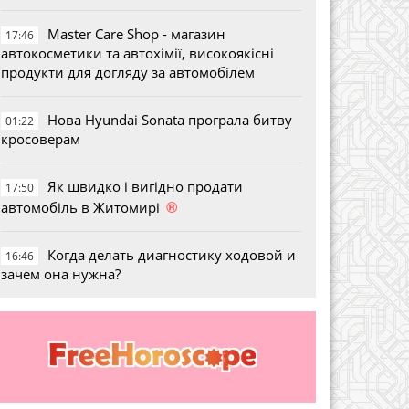
Master Care Shop - магазин
17:46
автокосметики та автохімії, високоякісні
продукти для догляду за автомобілем
Нова Hyundai Sonata програла битву
01:22
кросоверам
Як швидко і вигідно продати
17:50
®
автомобіль в Житомирі
Когда делать диагностику ходовой и
16:46
зачем она нужна?