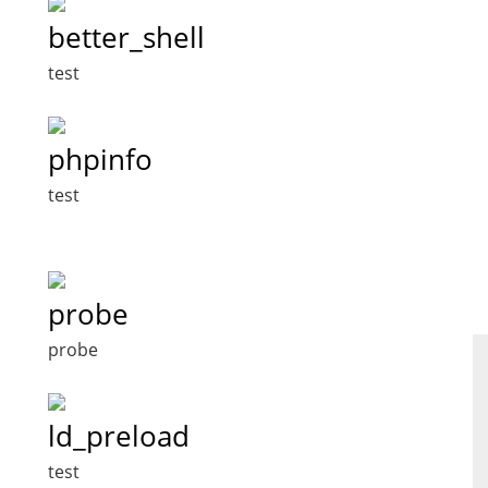
better_shell
test
phpinfo
test
probe
probe
ld_preload
test