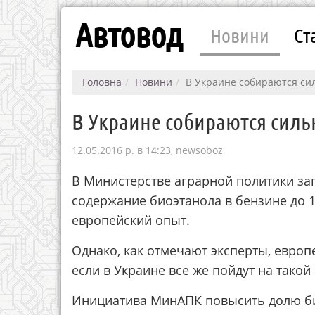
Автовод
Новини
Ст
Головна
Новини
В Украине собираются си
В Украине собираются силь
12.05.2016 р. в 14:23,
newsoboz
В Министерстве аграрной политики за
содержание биоэтанола в бензине до 1
европейский опыт.
Однако, как отмечают эксперты, европ
если в Украине все же пойдут на такой
Инициатива МинАПК повысить долю би