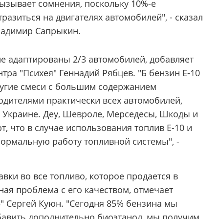
ызывает сомнения, поскольку 10%-е
разиться на двигателях автомобилей", - сказал
ладимир Сапрыкин.
 не адаптированы 2/3 автомобилей, добавляет
тра "Психея" Геннадий Рябцев. "Б бензин Е-10
ругие смеси с большим содержанием
дителями практически всех автомобилей,
 Украине. Деу, Шевроле, Мерседесы, Шкоды и
т, что в случае использования топлив Е-10 и
нормальную работу топливной системы", -
вки во все топливо, которое продается в
ная проблема с его качеством, отмечает
" Сергей Куюн. "Сегодня 85% бензина мы
обавить дополнительно биоэтанол, мы получим