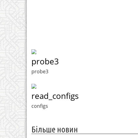
probe3
probe3
read_configs
configs
Більше новин