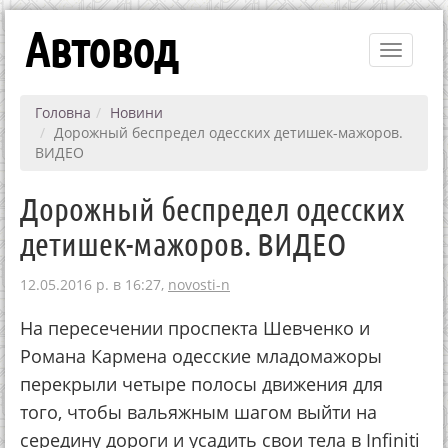
Автовод
Toggle
navigati
Головна
Новини
Дорожный беспредел одесских детишек-мажоров.
ВИДЕО
Дорожный беспредел одесских
детишек-мажоров. ВИДЕО
12.05.2016 р. в 16:27,
novosti-n
На пересечении проспекта Шевченко и
Романа Кармена одесские младомажоры
перекрыли четыре полосы движения для
того, чтобы вальяжным шагом выйти на
середину дороги и усадить свои тела в Infiniti