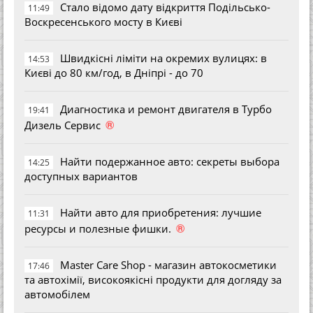
Стало відомо дату відкриття Подільсько-
11:49
Воскресенського мосту в Києві
Швидкісні ліміти на окремих вулицях: в
14:53
Києві до 80 км/год, в Дніпрі - до 70
Диагностика и ремонт двигателя в Турбо
19:41
®
Дизель Сервис
Найти подержанное авто: секреты выбора
14:25
доступных вариантов
Найти авто для приобретения: лучшие
11:31
®
ресурсы и полезные фишки.
Master Care Shop - магазин автокосметики
17:46
та автохімії, високоякісні продукти для догляду за
автомобілем