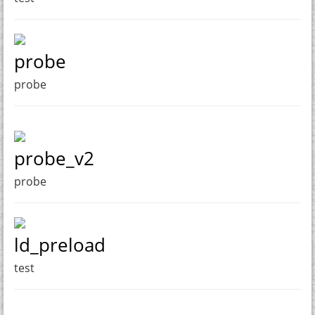
probe
probe
probe_v2
probe
ld_preload
test